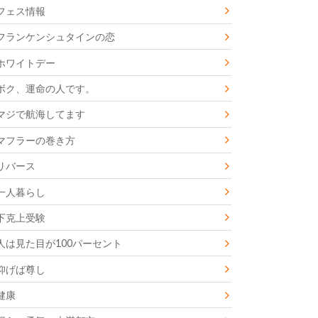
フェス情報
フランケンシュタインの恋
ホワイトデー
ボク、運命の人です。
マジで航海してます
マフラーの巻き方
リバース
一人暮らし
下克上受験
人は見た目が100パーセント
仰げば尊し
健康