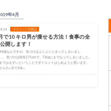
2019年4月
4.14
ダイエット実践記
月で10 キロ男が痩せる方法！食事の全
録公開します！
34歳なんですが、気づけばぶくぶくと太ってしまいまし
、、 気づけば身長171cmで、71kgにまでなってしまいました。
まではまずいということでダイエットはじめようと思います。
から3ヶ月で10k…