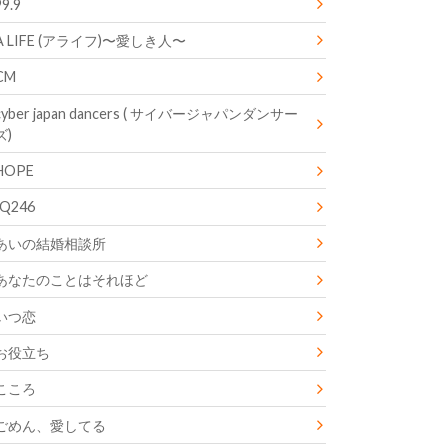
99.9
A LIFE (アライフ)〜愛しき人〜
CM
cyber japan dancers ( サイバージャパンダンサー
ズ)
HOPE
IQ246
あいの結婚相談所
あなたのことはそれほど
いつ恋
お役立ち
こころ
ごめん、愛してる