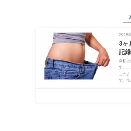
2019.0
3ヶ
記
今私は
て、、
このま
で、今