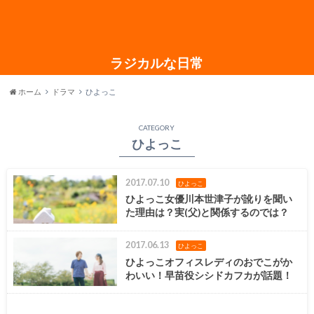
ラジカルな日常
ホーム
ドラマ
ひよっこ
CATEGORY
ひよっこ
2017.07.10
ひよっこ
ひよっこ女優川本世津子が訛りを聞い
た理由は？実(父)と関係するのでは？
2017.06.13
ひよっこ
ひよっこオフィスレディのおでこがか
わいい！早苗役シシドカフカが話題！