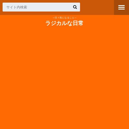
～日々気になること～
ラジカルな日常