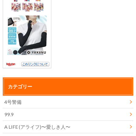
カテゴリー
4号警備
99.9
A LIFE (アライフ)〜愛しき人〜