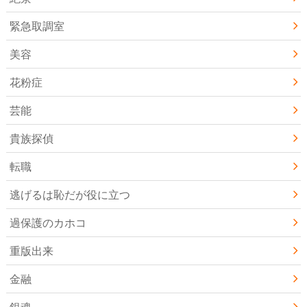
緊急取調室
美容
花粉症
芸能
貴族探偵
転職
逃げるは恥だが役に立つ
過保護のカホコ
重版出来
金融
銀魂