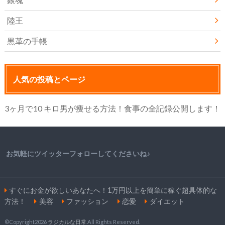
陸王
黒革の手帳
人気の投稿とページ
3ヶ月で10 キロ男が痩せる方法！食事の全記録公開します！
お気軽にツイッターフォローしてくださいね♪
すぐにお金が欲しいあなたへ！1万円以上を簡単に稼ぐ超具体的な
方法！
美容
ファッション
恋愛
ダイエット
©Copyright2026
ラジカルな日常
.All Rights Reserved.