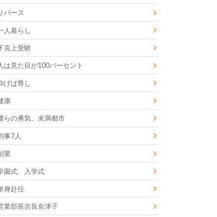
リバース
一人暮らし
下克上受験
人は見た目が100パーセント
仰げば尊し
健康
僕らの勇気、未満都市
刑事7人
副業
卒園式、入学式
単身赴任
営業部長吉良奈津子