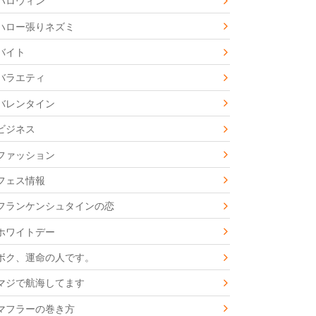
ハロウィン
ハロー張りネズミ
バイト
バラエティ
バレンタイン
ビジネス
ファッション
フェス情報
フランケンシュタインの恋
ホワイトデー
ボク、運命の人です。
マジで航海してます
マフラーの巻き方