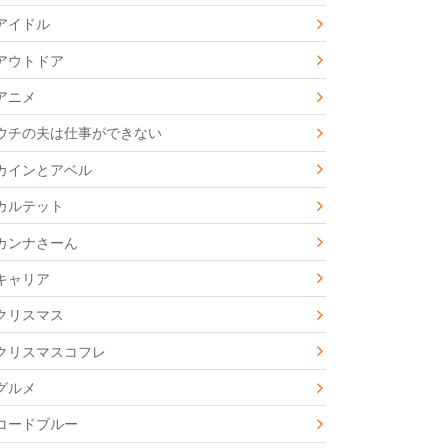
アイドル
アウトドア
アニメ
ウチの夫は仕事ができない
カインとアベル
カルテット
カンナさーん
キャリア
クリスマス
クリスマスコフレ
グルメ
コードブルー