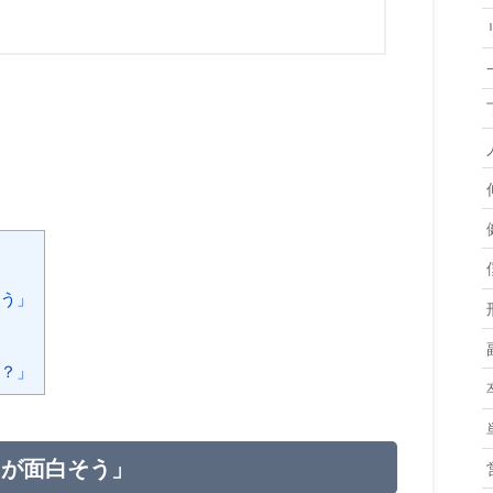
う」
？」
もが面白そう」