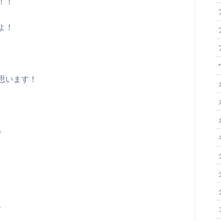
！！
よ！
。
思います！
う
？