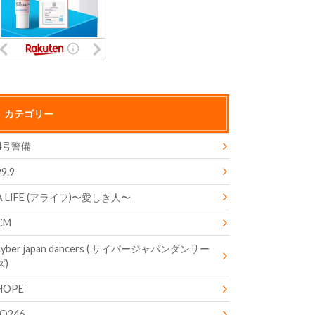
カテゴリー
4号警備
99.9
A LIFE (アライフ)〜愛しき人〜
CM
cyber japan dancers ( サイバージャパンダンサー
ズ)
HOPE
IQ246