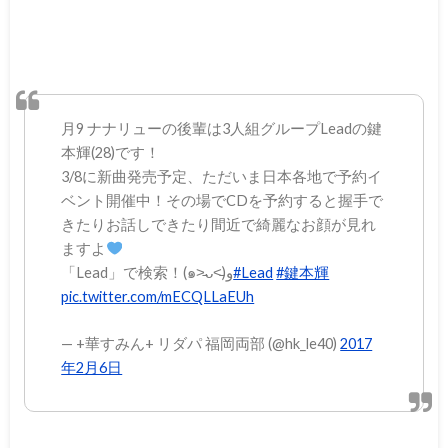
月9 ナナリューの後輩は3人組グループLeadの鍵
本輝(28)です！
3/8に新曲発売予定、ただいま日本各地で予約イ
ベント開催中！その場でCDを予約すると握手で
きたりお話しできたり間近で綺麗なお顔が見れ
ますよ
「Lead」で検索！(๑˃̵ᴗ˂̵)و
#Lead
#鍵本輝
pic.twitter.com/mECQLLaEUh
— +華すみん+ リダパ 福岡両部 (@hk_le40)
2017
年2月6日