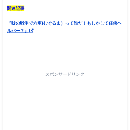
関連記事
『嘘の戦争で六車(むぐるま）って誰だ！もしかして任侠ヘ
ルパー？』
スポンサードリンク