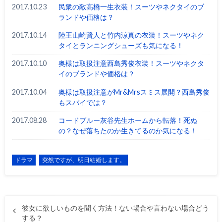
2017.10.23
民衆の敵高橋一生衣装！スーツやネクタイのブ
ランドや価格は？
2017.10.14
陸王山崎賢人と竹内涼真の衣装！スーツやネク
タイとランニングシューズも気になる！
2017.10.10
奥様は取扱注意西島秀俊衣装！スーツやネクタ
イのブランドや価格は？
2017.10.04
奥様は取扱注意がMr&Mrsスミス展開？西島秀俊
もスパイでは？
2017.08.28
コードブルー灰谷先生ホームから転落！死ぬ
の？なぜ落ちたのか生きてるのか気になる！
ドラマ
突然ですが、明日結婚します。
彼女に欲しいものを聞く方法！ない場合や言わない場合どう
する？