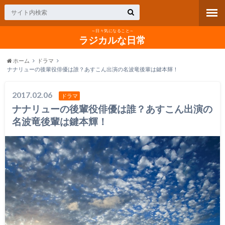
～日々気になること～
ラジカルな日常
ホーム
ドラマ
ナナリューの後輩役俳優は誰？あすこん出演の名波竜後輩は鍵本輝！
2017.02.06
ドラマ
ナナリューの後輩役俳優は誰？あすこん出演の
名波竜後輩は鍵本輝！