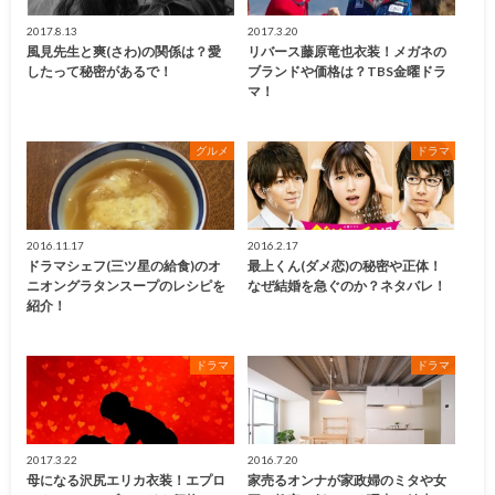
2017.8.13
2017.3.20
風見先生と爽(さわ)の関係は？愛
リバース藤原竜也衣装！メガネの
したって秘密があるで！
ブランドや価格は？TBS金曜ドラ
マ！
グルメ
ドラマ
2016.11.17
2016.2.17
ドラマシェフ(三ツ星の給食)のオ
最上くん(ダメ恋)の秘密や正体！
ニオングラタンスープのレシピを
なぜ結婚を急ぐのか？ネタバレ！
紹介！
ドラマ
ドラマ
2017.3.22
2016.7.20
母になる沢尻エリカ衣装！エプロ
家売るオンナが家政婦のミタや女