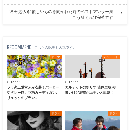
彼氏(恋人)に欲しいものを聞かれた時のベストアンサー集！
こう答えれば完璧です！
RECOMMEND
こちらの記事も人気です。
ドラマ
カルテット
2017.4.12
2017.2.14
フラ恋二階堂ふみ衣装！パーカー
カルテットのありす(吉岡里帆)が
やベレー帽、花柄カーディガン、
怖いけど演技が上手いと話題！
リュックのブラン…
ドラマ
ドラマ