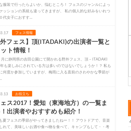
な服装で行ったらよいか、悩むところ！ フェスのジャンルによっ
ァッションの系統も違ってきますが、 私の個人的な好みをいれつ
０代女子におすす…
3.17
フェス情報
外フェス】頂(ITADAKI)の出演者一覧と
ケット情報！
月に静岡県の吉田公園にて開かれる野外フェス、頂－ITADAKI
今年も楽しみにされている方は多いのではないでしょうか！？ 私も
に何度か参加していますが、梅雨に入る直前のさわやかな季節が
…
3.13
お役立ち
ェス2017！愛知（東海地方）の一覧ま
め！出演者やおすすめも紹介！
夏フェスの季節がやってきましたねー！！ アウトドアで、音楽
しれて、美味しいお酒や食べ物を食べて、キャンプもして・・考