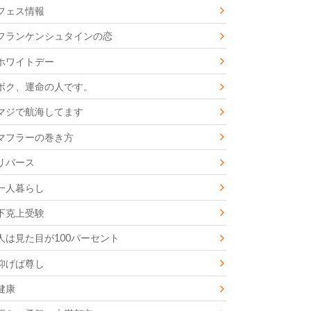
フェス情報
フランケンシュタインの恋
ホワイトデー
ボク、運命の人です。
マジで航海してます
マフラーの巻き方
リバース
一人暮らし
下克上受験
人は見た目が100パーセント
仰げば尊し
健康