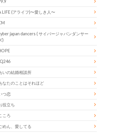
99.9
A LIFE (アライフ)〜愛しき人〜
CM
cyber japan dancers ( サイバージャパンダンサー
ズ)
HOPE
IQ246
あいの結婚相談所
あなたのことはそれほど
いつ恋
お役立ち
こころ
ごめん、愛してる