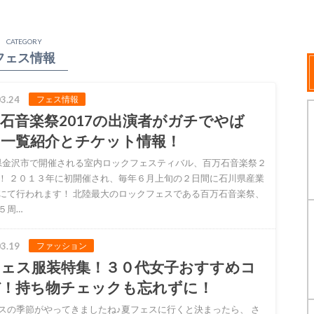
CATEGORY
フェス情報
3.24
フェス情報
石音楽祭2017の出演者がガチでやば
！一覧紹介とチケット情報！
金沢市で開催される室内ロックフェスティバル、百万石音楽祭２
！ ２０１３年に初開催され、毎年６月上旬の２日間に石川県産業
にて行われます！ 北陸最大のロックフェスである百万石音楽祭、
５周…
3.19
ファッション
フェス服装特集！３０代女子おすすめコ
デ！持ち物チェックも忘れずに！
スの季節がやってきましたね♪夏フェスに行くと決まったら、 さ