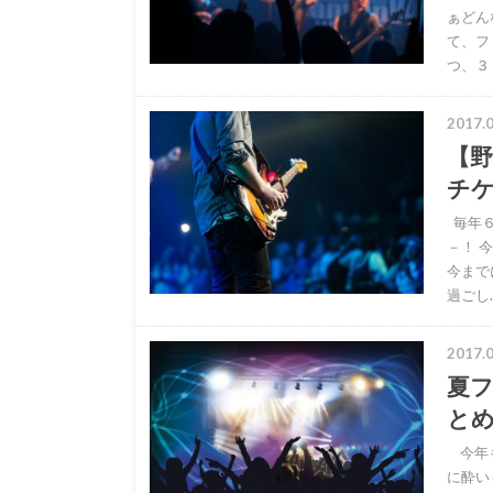
ぁどん
て、フ
つ、３
2017.0
【野
チ
毎年６
－！ 
今まで
過ごし
2017.0
夏フ
と
今年も
に酔い