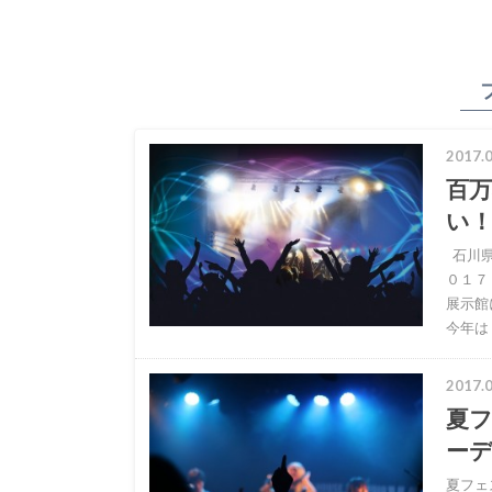
2017.0
百万
い
石川県
０１７
展示館
今年は
2017.0
夏
ー
夏フェ