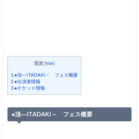
目次
[
hide
]
1
●頂―ITADAKI－ フェス概要
2
●出演者情報
3
●チケット情報
●頂―ITADAKI－ フェス概要