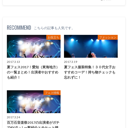
RECOMMEND
こちらの記事も人気です。
お役立ち
ファッション
2017.3.13
2017.3.19
夏フェス2017！愛知（東海地方）
夏フェス服装特集！３０代女子お
の一覧まとめ！出演者やおすすめ
すすめコーデ！持ち物チェックも
も紹介！
忘れずに！
フェス情報
2017.3.24
百万石音楽祭2017の出演者がガチ
でやばい！一覧紹介とチケット情