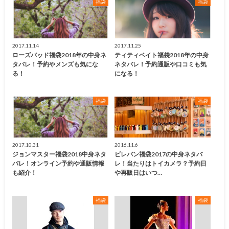
福袋
福袋
2017.11.14
2017.11.25
ローズバッド福袋2018年の中身ネ
ティティベイト福袋2018年の中身
タバレ！予約やメンズも気にな
ネタバレ！予約通販や口コミも気
る！
になる！
福袋
福袋
2017.10.31
2016.11.6
ジョンマスター福袋2018中身ネタ
ビレバン福袋2017の中身ネタバ
バレ！オンライン予約や通販情報
レ！当たりはトイカメラ？予約日
も紹介！
や再販日はいつ…
福袋
福袋