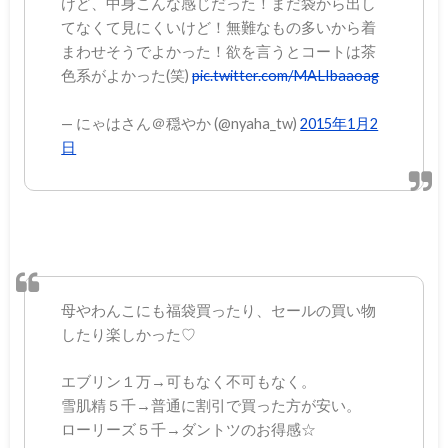
けど、中身こんな感じだった！まだ袋から出し
てなくて見にくいけど！無難なもの多いから着
まわせそうでよかった！欲を言うとコートは茶
色系がよかった(笑)
pic.twitter.com/MALIbaaoag
— にゃはさん＠穏やか (@nyaha_tw)
2015年1月2
日
母やわんこにも福袋買ったり、セールの買い物
したり楽しかった♡
エブリン１万→可もなく不可もなく。
雪肌精５千→普通に割引で買った方が安い。
ローリーズ５千→ダントツのお得感☆