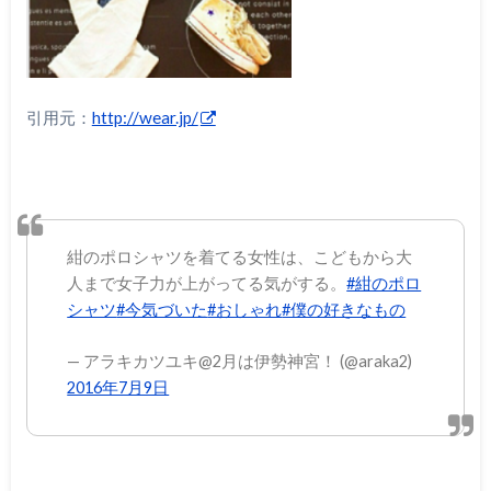
引用元：
http://wear.jp/
紺のポロシャツを着てる女性は、こどもから大
人まで女子力が上がってる気がする。
#紺のポロ
シャツ
#今気づいた
#おしゃれ
#僕の好きなもの
— アラキカツユキ@2月は伊勢神宮！ (@araka2)
2016年7月9日