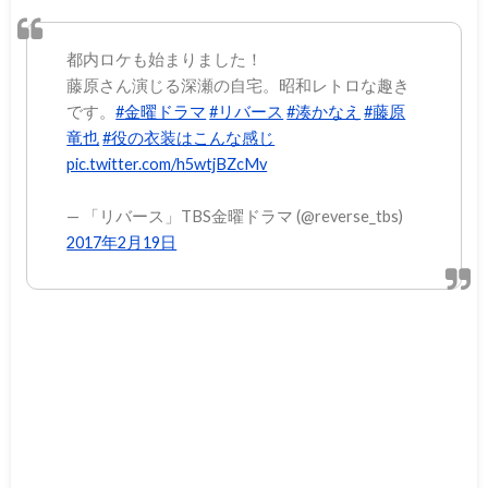
都内ロケも始まりました！
藤原さん演じる深瀬の自宅。昭和レトロな趣き
です。
#金曜ドラマ
#リバース
#湊かなえ
#藤原
竜也
#役の衣装はこんな感じ
pic.twitter.com/h5wtjBZcMv
— 「リバース」TBS金曜ドラマ (@reverse_tbs)
2017年2月19日