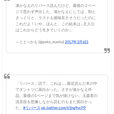
湊かなえのリバース読んだけど、最後の２ペー
ジで思わず声出した。湊かなえにしては、割と
さっくりと、ラストも後味良さそうだったのに
これだよ！いや、ほんと、この結末は…主人公
はこれからどう生きていくのか…
— とと≒かも (@peko_mashu)
2017年3月6日
「リバース」読了。これは……最近読んだ本の中
でダントツに面白かった。さすが湊かなえ作
品。最後の1ページまで気が抜けない。玉森君の
浅見役を想像しながら読むのもまた面白かっ
た。
#リバース
pic.twitter.com/tj1hg9vcPP