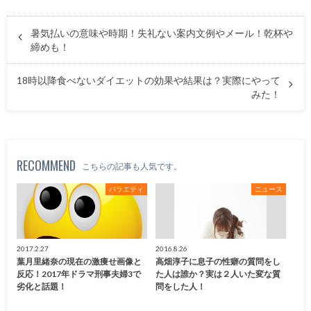
暑気払いの意味や時期！失礼ない案内文例やメール！乾杯や
締めも！
18時以降食べないダイエットの効果や結果は？実際にやって
みた！
RECOMMEND
こちらの記事も人気です。
バラエティ
ニュース
2017.2.27
2016.8.26
葉月里緒奈の現在の激痩せ画像と
高畑淳子に息子の性癖の質問をし
反応！2017年ドラマ刑事夫婦3で
た人は誰か？実は２人いた変な質
劣化と話題！
問をした人！