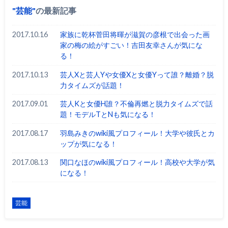
芸能
の最新記事
2017.10.16
家族に乾杯菅田将暉が滋賀の彦根で出会った画
家の梅の絵がすごい！吉田友幸さんが気にな
る！
2017.10.13
芸人Xと芸人Yや女優Xと女優Yって誰？離婚？脱
力タイムズが話題！
2017.09.01
芸人Kと女優H誰？不倫再燃と脱力タイムズで話
題！モデルTとNも気になる！
2017.08.17
羽島みきのwiki風プロフィール！大学や彼氏とカ
ップが気になる！
2017.08.13
関口なほのwiki風プロフィール！高校や大学が気
になる！
芸能