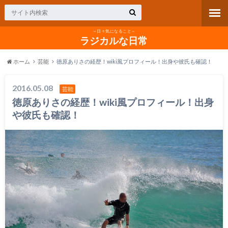
～日々気になること～
ラジカルな日常
ホーム
芸能
徳原ありさの経歴！wiki風プロフィール！出身や彼氏も確認！
2016.05.08
芸能
徳原ありさの経歴！wiki風プロフィール！出身
や彼氏も確認！