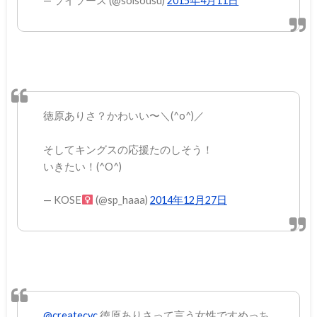
— ソイソース (@soisousu)
2015年4月11日
徳原ありさ？かわいい〜＼(^o^)／
そしてキングスの応援たのしそう！
いきたい！(^O^)
— KOSE
(@sp_haaa)
2014年12月27日
@createcvc
徳原ありさって言う女性ですめっち