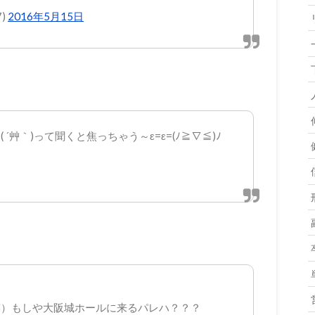
7)
2016年5月15日
艸｀)って聞くと焦っちゃう～ε=ε=(ﾉ≧∇≦)ﾉ
笑）もしや大阪城ホールに来るパレハ？？？