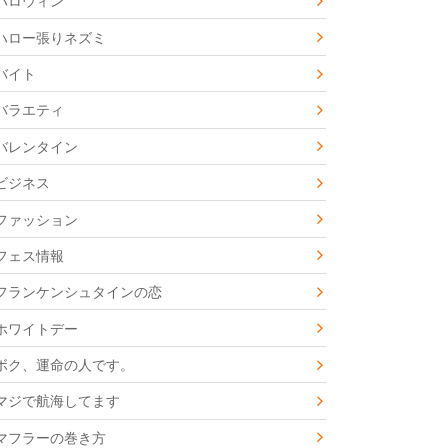
ハロウィン
ハロー張りネズミ
バイト
バラエティ
バレンタイン
ビジネス
ファッション
フェス情報
フランケンシュタインの恋
ホワイトデー
ボク、運命の人です。
マジで航海してます
マフラーの巻き方