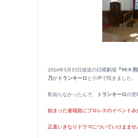
2016年5月15日放送の日曜劇場
『99.9
乃
が
トランキーロ
と小声で呟きました。
私知らなかったんで、
トランキーロ
の意
始まった途端急にプロレスのイベントみ
正直いきなりドラマについていけまませ