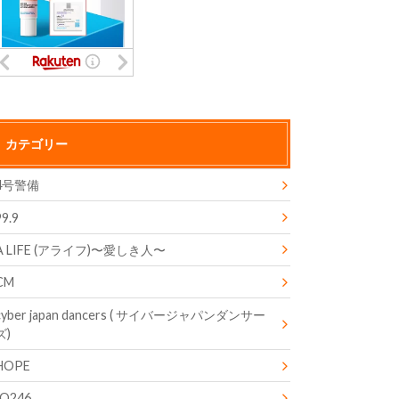
カテゴリー
4号警備
99.9
A LIFE (アライフ)〜愛しき人〜
CM
cyber japan dancers ( サイバージャパンダンサー
ズ)
HOPE
IQ246