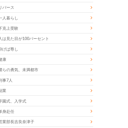
リバース
一人暮らし
下克上受験
人は見た目が100パーセント
仰げば尊し
健康
僕らの勇気、未満都市
刑事7人
副業
卒園式、入学式
単身赴任
営業部長吉良奈津子