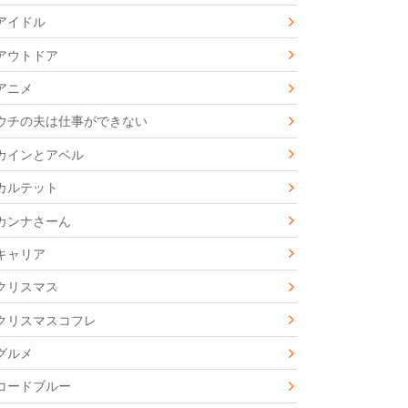
アイドル
アウトドア
アニメ
ウチの夫は仕事ができない
カインとアベル
カルテット
カンナさーん
キャリア
クリスマス
クリスマスコフレ
グルメ
コードブルー