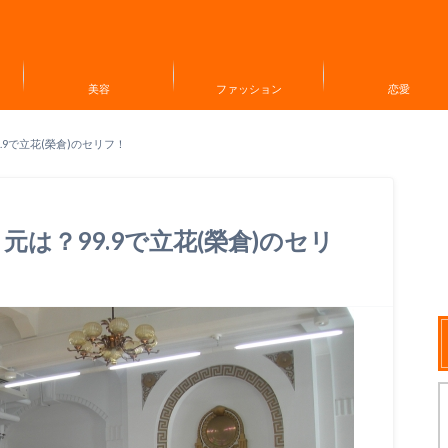
美容
ファッション
恋愛
9で立花(榮倉)のセリフ！
は？99.9で立花(榮倉)のセリ