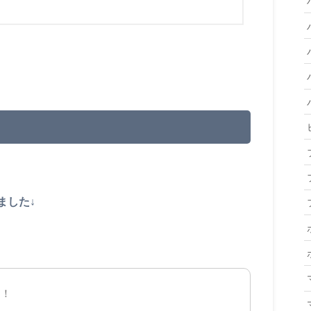
ました↓
々！