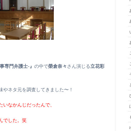
-刑事専門弁護士-』
の中で
榮倉奈々
さん演じる
立花彩
味やネタ元を調査してきました〜！
たいなかんじだったんで、
んでした。笑