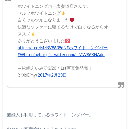
ホワイトニングバー表参道店さんで、
セルフホワイトニング
白くツルツルになりました
快適なソファーに寝てるだけで白くなるからオ
ススメ
ありがとうございました‍
https://t.co/MzBV8639dN
#ホワイトニングバー
#Whiteningbar
pic.twitter.com/TMW86XNAdp
— 松嶋えいみ♡3/20＊1st写真集発売！
(@XxEimy)
2017年2月23日
芸能人も利用しているホワイトニングバー。