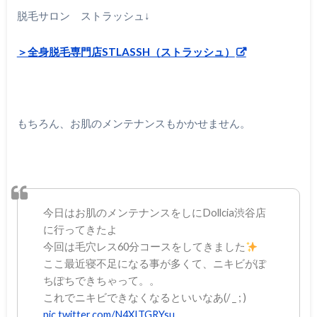
脱毛サロン ストラッシュ↓
＞全身脱毛専門店STLASSH（ストラッシュ）
もちろん、お肌のメンテナンスもかかせません。
今日はお肌のメンテナンスをしにDollcia渋谷店
に行ってきたよ
今回は毛穴レス60分コースをしてきました
ここ最近寝不足になる事が多くて、ニキビがぽ
ちぽちできちゃって。。
これでニキビできなくなるといいなあ(/ _ ; )
pic.twitter.com/N4XITGRYsu