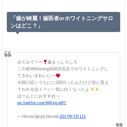
「歯が綺麗！歯医者orホワイトニングサロ
ンはどこ？」
みてみてーー
歯まっしろしろ
この前WhiteningBAR渋谷店でホワイトニングし
てきれいきれいにー
今回の近いうちにに2回行ったんだけど目に見え
てわかる位トーン一気に白くなったよ
ほーんとにおすすめっ
pic.twitter.com/WjUncvjjfC
— Hitomi (@cjd_hitomi)
2017年3月1日