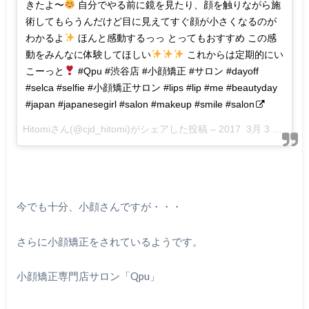
きたよ〜
自分でやる前に鏡を見たり、顔を触りながら施
術してもらうんだけど目に見えてすぐ顔が小さくなるのが
わかるよ
ほんと感動するっっ とってもおすすめ この感
動をみんなに体験してほしい
これからは定期的にい
こーっと
#Qpu #渋谷店 #小顔矯正 #サロン #dayoff
#selca #selfie #小顔矯正サロン #lips #lip #me #beautyday
#japan #japanesegirl #salon #makeup #smile #salon
Hitomiさん(@cjd_hitomi)がシェアした投稿 –
2017 3月 3 4:09午前 PST
今でも十分、小顔さんですが・・・
さらに小顔矯正をされているようです。
小顔矯正専門店サロン「Qpu」