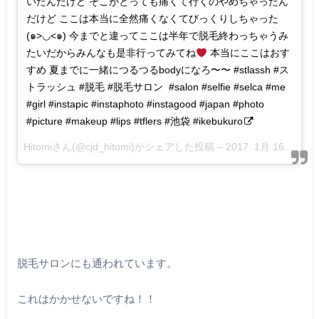
いたんだけど そこがとっても痛くて行くのやめちゃったん
だけど ここは本当に全然痛くなくてびっくりしちゃった
(๑>◡<๑) 今までと違ってここは半年で脱毛終わっちゃうみ
たいだからみんなも是非行ってみてね
本当にここはおす
すめ 夏までに一緒につるつるbodyになろ〜〜 #stlassh #ス
トラッシュ #脱毛 #脱毛サロン #salon #selfie #selca #me
#girl #instapic #instaphoto #instagood #japan #photo
#picture #makeup #lips #tflers #池袋 #ikebukuro
Hitomiさん(@cjd_hitomi)がシェアした投稿 –
2017 1月 16 6:29午前 PST
脱毛サロンにも通われています。
これはかかせないですね！！