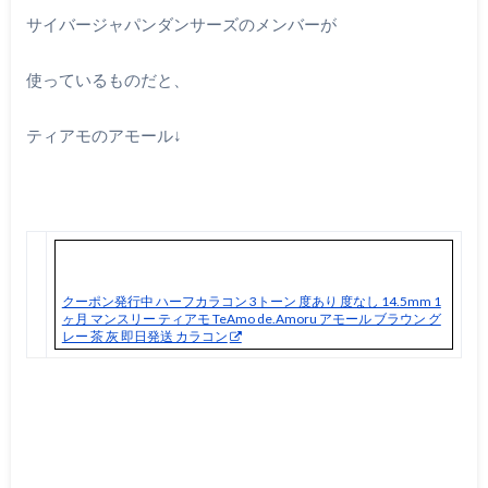
サイバージャパンダンサーズのメンバーが
使っているものだと、
ティアモのアモール↓
クーポン発行中 ハーフカラコン 3トーン 度あり 度なし 14.5mm 1
ヶ月 マンスリー ティアモ TeAmo de.Amoru アモール ブラウン グ
レー 茶 灰 即日発送 カラコン