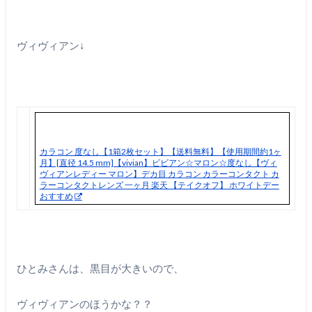
ヴィヴィアン↓
カラコン 度なし【1箱2枚セット】【送料無料】【使用期間約1ヶ
月】[直径 14.5 mm]【vivian】ビビアン☆マロン☆度なし【ヴィ
ヴィアンレディー マロン】デカ目 カラコン カラーコンタクト カ
ラーコンタクトレンズ 一ヶ月 楽天 【テイクオフ】 ホワイトデー
おすすめ
ひとみさんは、黒目が大きいので、
ヴィヴィアンのほうかな？？