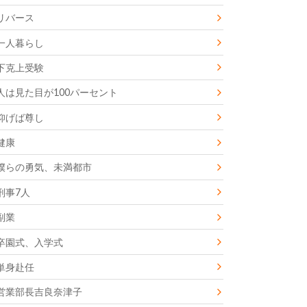
リバース
一人暮らし
下克上受験
人は見た目が100パーセント
仰げば尊し
健康
僕らの勇気、未満都市
刑事7人
副業
卒園式、入学式
単身赴任
営業部長吉良奈津子