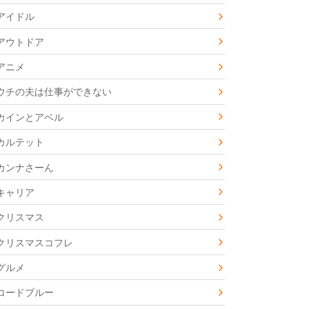
アイドル
アウトドア
アニメ
ウチの夫は仕事ができない
カインとアベル
カルテット
カンナさーん
キャリア
クリスマス
クリスマスコフレ
グルメ
コードブルー