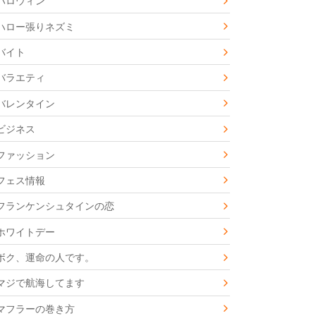
ハロウィン
ハロー張りネズミ
バイト
バラエティ
バレンタイン
ビジネス
ファッション
フェス情報
フランケンシュタインの恋
ホワイトデー
ボク、運命の人です。
マジで航海してます
マフラーの巻き方