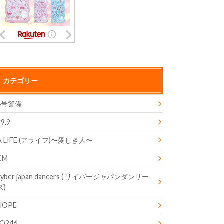
カテゴリー
4号警備
99.9
A LIFE (アライフ)〜愛しき人〜
CM
cyber japan dancers ( サイバージャパンダンサー
ズ)
HOPE
IQ246