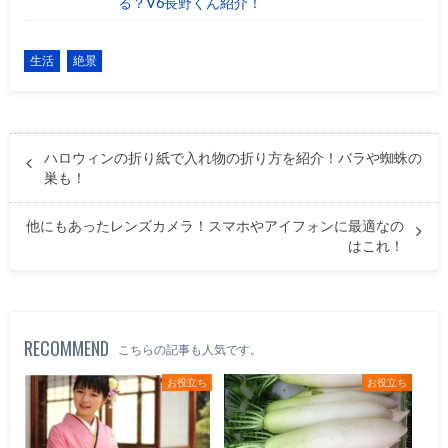
る？V6長野くん紹介！
生活
絶景
ハロウィンの折り紙で入れ物の折り方を紹介！バラや蜘蛛の
巣も！
他にもあったレンズカメラ！スマホやアイフォンに最適なの
はこれ！
RECOMMEND
こちらの記事も人気です。
お役立ち
お役立ち