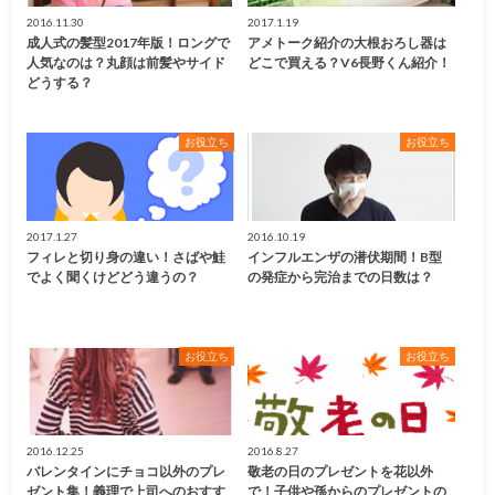
2016.11.30
2017.1.19
成人式の髪型2017年版！ロングで
アメトーク紹介の大根おろし器は
人気なのは？丸顔は前髪やサイド
どこで買える？V6長野くん紹介！
どうする？
お役立ち
お役立ち
2017.1.27
2016.10.19
フィレと切り身の違い！さばや鮭
インフルエンザの潜伏期間！B型
でよく聞くけどどう違うの？
の発症から完治までの日数は？
お役立ち
お役立ち
2016.12.25
2016.8.27
バレンタインにチョコ以外のプレ
敬老の日のプレゼントを花以外
ゼント集！義理で上司へのおすす
で！子供や孫からのプレゼントの