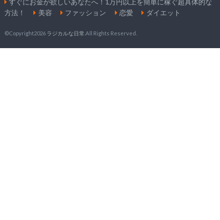
すぐにお金が欲しいあなたへ！1万円以上を簡単に稼ぐ超具体的な
方法！
美容
ファッション
恋愛
ダイエット
©Copyright2026
ラジカルな日常
.All Rights Reserved.