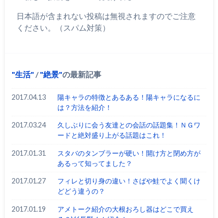
日本語が含まれない投稿は無視されますのでご注意
ください。（スパム対策）
生活
/
絶景
の最新記事
2017.04.13
陽キャラの特徴とあるある！陽キャラになるに
は？方法を紹介！
2017.03.24
久しぶりに会う友達との会話の話題集！ＮＧワ
ードと絶対盛り上がる話題はこれ！
2017.01.31
スタバのタンブラーが硬い！開け方と閉め方が
あるって知ってました？
2017.01.27
フィレと切り身の違い！さばや鮭でよく聞くけ
どどう違うの？
2017.01.19
アメトーク紹介の大根おろし器はどこで買え