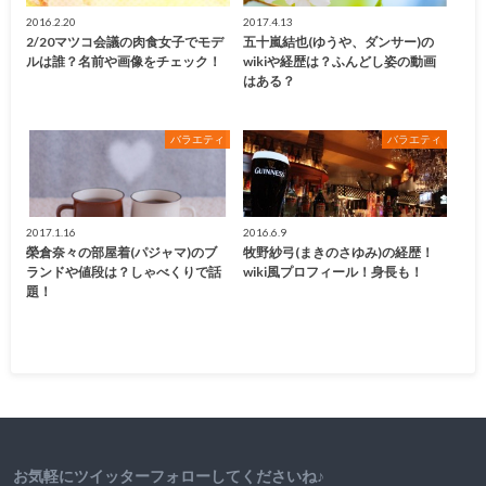
2016.2.20
2017.4.13
2/20マツコ会議の肉食女子でモデ
五十嵐結也(ゆうや、ダンサー)の
ルは誰？名前や画像をチェック！
wikiや経歴は？ふんどし姿の動画
はある？
バラエティ
バラエティ
2017.1.16
2016.6.9
榮倉奈々の部屋着(パジャマ)のブ
牧野紗弓(まきのさゆみ)の経歴！
ランドや値段は？しゃべくりで話
wiki風プロフィール！身長も！
題！
お気軽にツイッターフォローしてくださいね♪