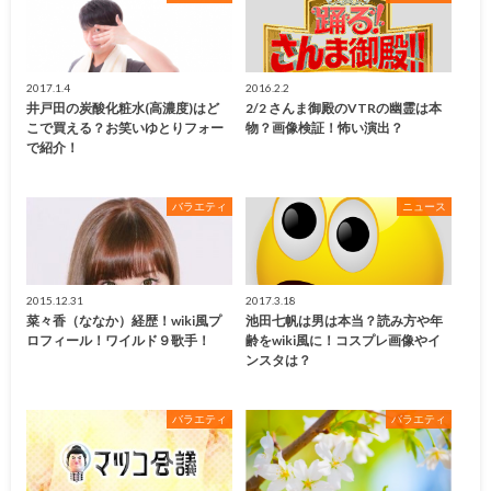
2017.1.4
2016.2.2
井戸田の炭酸化粧水(高濃度)はど
2/2 さんま御殿のVTRの幽霊は本
こで買える？お笑いゆとりフォー
物？画像検証！怖い演出？
で紹介！
バラエティ
ニュース
2015.12.31
2017.3.18
菜々香（ななか）経歴！wiki風プ
池田七帆は男は本当？読み方や年
ロフィール！ワイルド９歌手！
齢をwiki風に！コスプレ画像やイ
ンスタは？
バラエティ
バラエティ