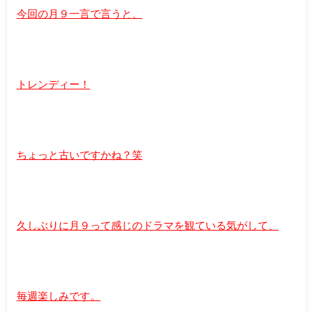
今回の月９一言で言うと、
トレンディー！
ちょっと古いですかね？笑
久しぶりに月９って感じのドラマを観ている気がして、
毎週楽しみです。