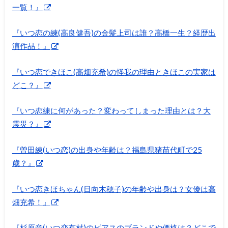
一覧！』
『いつ恋の練(高良健吾)の金髪上司は誰？高橋一生？経歴出
演作品！』
『いつ恋できほこ(高畑充希)の怪我の理由ときほこの実家は
どこ？』
『いつ恋練に何があった？変わってしまった理由とは？大
震災？』
『曽田練(いつ恋)の出身や年齢は？福島県猪苗代町で25
歳？』
『いつ恋きほちゃん(日向木穂子)の年齢や出身は？女優は高
畑充希！』
『杉原音(いつ恋有村)のピアスのブランドや価格は？どこで