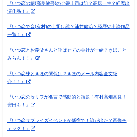
『いつ恋の練(高良健吾)の金髪上司は誰？高橋一生？経歴出
演作品！』
『いつ恋で音(有村)の上司は誰？浦井健治？経歴や出演作品
一覧！』
『いつ恋とお義父さんと呼ばせての会社が一緒？きほこと
みらん！！』
『いつ恋練ときほの関係は？きほのメール内容全文紹
介！！』
『いつ恋のセリフが名言で感動的と話題！有村高畑高良！
安田も！』
『いつ恋サプライズイベントが新宿で！誰が出た？画像チ
ェック！』