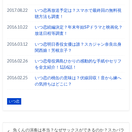
2017.08.22
いつ恋再放送予定は？スマホで最終回の無料視
聴方法も調査！
2016.10.22
いつ恋続編決定？年末年始SPドラマと映画化？
放送日程等調査！
2016.03.12
いつ恋明日香役女優は誰？スカジャン奈良出身
関西娘！芳根京子？
2016.02.26
いつ恋母役満島ひかりの感動的な手紙やセリフ
を全文紹介！1話6話！
2016.02.25
いつ恋の桃缶の意味は？伏線回収！音から練へ
の気持ちはどこに？
いつ恋
魚くんの演奏は本当？なぜサックスができるのか？スカパラ