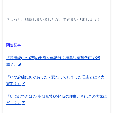
ちょっと、脱線しまいましたが、早速まいりましょう！
関連記事
『曽田練(いつ恋)の出身や年齢は？福島県猪苗代町で25
歳？』
『いつ恋練に何があった？変わってしまった理由とは？大
震災？』
『いつ恋できほこ(高畑充希)の怪我の理由ときほこの実家は
どこ？』