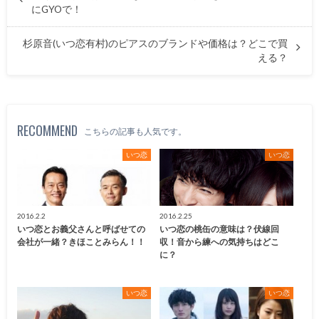
にGYOで！
杉原音(いつ恋有村)のピアスのブランドや価格は？どこで買
える？
RECOMMEND
こちらの記事も人気です。
いつ恋
いつ恋
2016.2.2
2016.2.25
いつ恋とお義父さんと呼ばせての
いつ恋の桃缶の意味は？伏線回
会社が一緒？きほことみらん！！
収！音から練への気持ちはどこ
に？
いつ恋
いつ恋