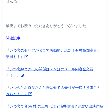
せんね。
最後までお読みいただきありがとうございました。
関連記事
『いつ恋のセリフが名言で感動的と話題！有村高畑高良！
安田も！』
『いつ恋練ときほの関係は？きほのメール内容全文紹
介！！』
『いつ恋とお義父さんと呼ばせての会社が一緒？きほこと
みらん！！』
『いつ恋で音(有村)の上司は誰？浦井健治？経歴や出演作品