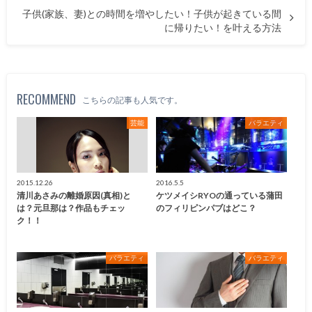
子供(家族、妻)との時間を増やしたい！子供が起きている間
に帰りたい！を叶える方法
RECOMMEND
こちらの記事も人気です。
芸能
バラエティ
2015.12.26
2016.5.5
清川あさみの離婚原因(真相)と
ケツメイシRYOの通っている蒲田
は？元旦那は？作品もチェッ
のフィリピンパブはどこ？
ク！！
バラエティ
バラエティ