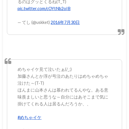
るのはグッとくるね(T_T)
pic.twitter.com/cOYtNb2oIB
— てし (@uskket)
2016年7月30日
めちゃイケ見て泣いたぁ(/_;)
加藤さんとか淳が号泣のあたりはめちゃめちゃ
泣けた～(T-T)
ほんまに山本さんは慕われてるんやな。ある意
味羨ましいと思うな～自分にはあそこまで気に
掛けてくれる人は居るんだろうか、、
#めちゃイケ