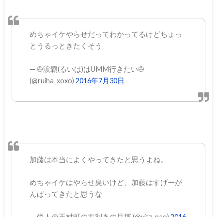
めちゃイケやらせだってわかってるけどちょっ
とうるっときたくそう
— ✇涙覇(るいは)はUMM行きたい✇
(@ruiha_xoxo)
2016年7月30日
加藤は本当によくやってきたと思うよね。
めちゃイケはやらせ臭いけど、加藤はすげーが
んばってきたと思うな
— 尚人＠玉村町の左利きの旦那 (@vitz_nao)
2016