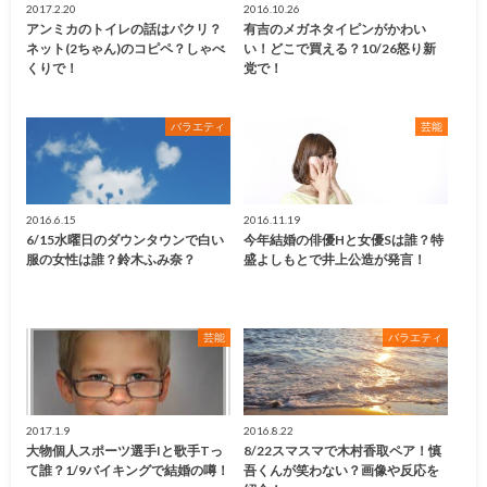
2017.2.20
2016.10.26
アンミカのトイレの話はパクリ？
有吉のメガネタイピンがかわい
ネット(2ちゃん)のコピペ？しゃべ
い！どこで買える？10/26怒り新
くりで！
党で！
バラエティ
芸能
2016.6.15
2016.11.19
6/15水曜日のダウンタウンで白い
今年結婚の俳優Hと女優Sは誰？特
服の女性は誰？鈴木ふみ奈？
盛よしもとで井上公造が発言！
芸能
バラエティ
2017.1.9
2016.8.22
大物個人スポーツ選手Iと歌手Tっ
8/22スマスマで木村香取ペア！慎
て誰？1/9バイキングで結婚の噂！
吾くんが笑わない？画像や反応を