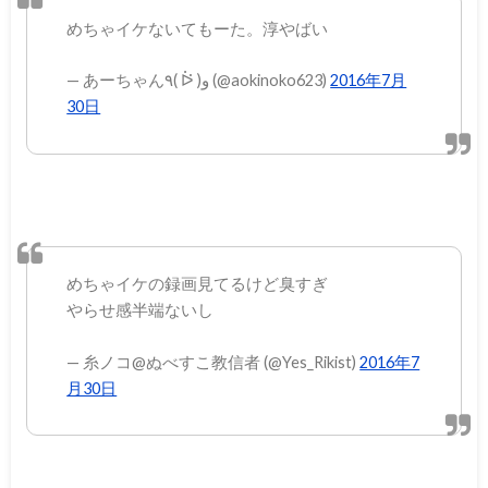
めちゃイケないてもーた。淳やばい
— あーちゃん٩( ᐖ )و (@aokinoko623)
2016年7月
30日
めちゃイケの録画見てるけど臭すぎ
やらせ感半端ないし
— 糸ノコ@ぬべすこ教信者 (@Yes_Rikist)
2016年7
月30日