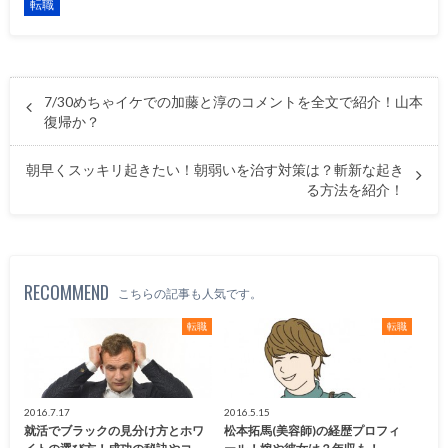
転職
7/30めちゃイケでの加藤と淳のコメントを全文で紹介！山本
復帰か？
朝早くスッキリ起きたい！朝弱いを治す対策は？斬新な起き
る方法を紹介！
RECOMMEND
こちらの記事も人気です。
転職
転職
2016.7.17
2016.5.15
就活でブラックの見分け方とホワ
松本拓馬(美容師)の経歴プロフィ