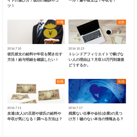
イトの選び方！成功の秘訣やコ
ール！嫁や彼女は？年収も！
ツ！
転職
副業
2016.7.10
2016.10.23
彼氏彼女の給料や年収を聞き出す
トレンドアフィリエイトで稼げな
方法！給与明細を確認したい！
い人の理由は？月収10万円到達後
どうするか。
転職
転職
2016.7.11
2016.7.17
友達(友人)の旦那や彼氏の給料や
残業ない仕事や会社(企業)の見つ
年収が気になる！調べる方法は？
け方！嘘のない本当の情報ある？