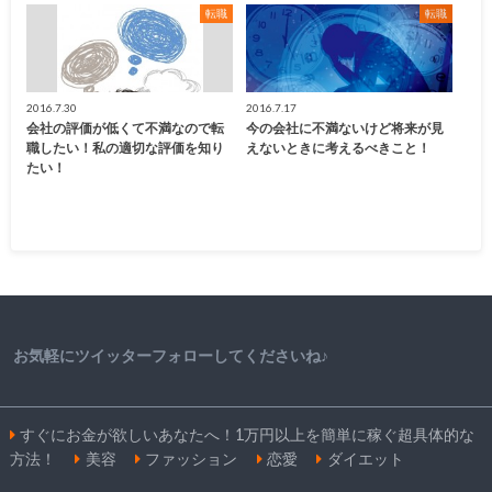
転職
転職
2016.7.30
2016.7.17
会社の評価が低くて不満なので転
今の会社に不満ないけど将来が見
職したい！私の適切な評価を知り
えないときに考えるべきこと！
たい！
お気軽にツイッターフォローしてくださいね♪
すぐにお金が欲しいあなたへ！1万円以上を簡単に稼ぐ超具体的な
方法！
美容
ファッション
恋愛
ダイエット