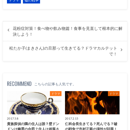
ドラマ
嘘の戦争
花粉症対策！食べ物や飲み物篇！食事を見直して根本的に解
決しよう！
松たか子(まきさん)の旦那って生きてる？ドラマカルテット
で！
RECOMMEND
こちらの記事も人気です。
ドラマ
ドラマ
2017.5.8
2017.2.15
貴族探偵の隣の住人は誰？壁ドン
仁科会長生きてる？死んでる？嘘
ドンは幽霊の合図？住人は相葉さ
の戦争で市村正親の演技が話題！