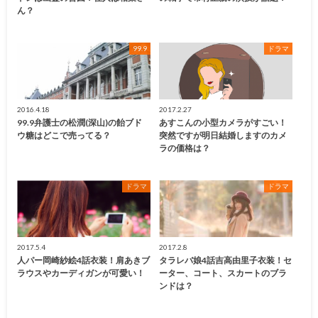
ん？
99.9
ドラマ
2016.4.18
2017.2.27
99.9弁護士の松潤(深山)の飴ブド
あすこんの小型カメラがすごい！
ウ糖はどこで売ってる？
突然ですが明日結婚しますのカメ
ラの価格は？
ドラマ
ドラマ
2017.5.4
2017.2.8
人パー岡崎紗絵4話衣装！肩あきブ
タラレバ娘4話吉高由里子衣装！セ
ラウスやカーディガンが可愛い！
ーター、コート、スカートのブラ
ンドは？