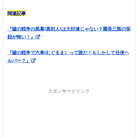
関連記事
『嘘の戦争の黒幕(真犯人)は大杉漣じゃない？園長三瓶の笑
顔が怖い！』
『嘘の戦争で六車(むぐるま）って誰だ！もしかして任侠ヘ
ルパー？』
スポンサードリンク