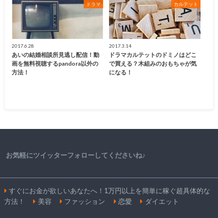
ドラマ
カルテット
2017.6.28
2017.3.14
あいの結婚相談所見逃し配信！動
ドラマカルテットのドミノはどこ
画を無料視聴するpandora以外の
で買える？木組みのおもちゃが気
方法！
になる！
お気軽にツイッターフォローしてくださいね♪
すぐにお金が欲しいあなたへ！1万円以上を簡単に稼ぐ超具体的な
方法！
美容
ファッション
恋愛
ダイエット