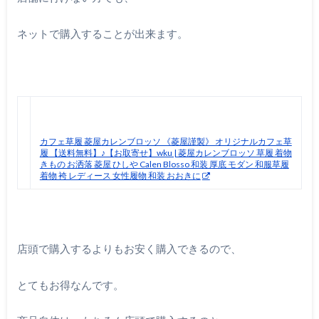
ネットで購入することが出来ます。
カフェ草履 菱屋カレンブロッソ 《菱屋謹製》 オリジナルカフェ草
履 【送料無料】♪【お取寄せ】wku | 菱屋カレンブロッソ 草履 着物
きもの お洒落 菱屋 ひしや Calen Blosso 和装 厚底 モダン 和服草履
着物 袴 レディース 女性履物 和装 おおきに
店頭で購入するよりもお安く購入できるので、
とてもお得なんです。