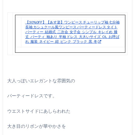
【30%0FF】【あす楽】ワンピース チューリップ袖 七分袖
長袖 カシュクール風ワンピース パーティードレス タイト
パーティー_結婚式_二次会_女子会_シンプル_キレイめ_膝
丈_パーティ_袖あり_半袖 ドレス_大きいサイズ_OL_お呼ば
れ_服装_ネイビー_紺_ピンク_ブラック_黒_冬
大人っぽいエレガントな雰囲気の
パーティードレスです。
ウエストサイドにあしらわれた
大き目のリボンが華やかさを