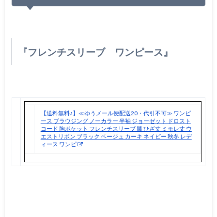
『フレンチスリーブ ワンピース』
【送料無料♪】≪ゆうメール便配送20・代引不可≫ ワンピ
ース ブラウジング ノーカラー 半袖 ジョーゼット ドロスト
コード 胸ポケット フレンチスリーブ 膝 ひざ丈 ミモレ丈 ウ
エストリボン ブラック ベージュ カーキ ネイビー 秋冬 レデ
ィース ワンピ