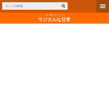
～日々気になること～
ラジカルな日常