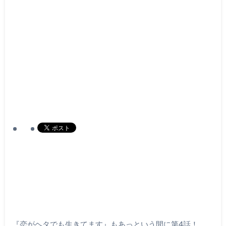
『恋がヘタでも生きてます』もあっという間に第
4
話！