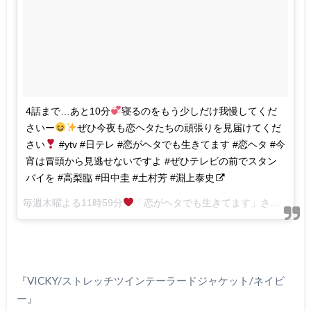
4話まで…あと10分
寝るのをもう少しだけ我慢してくだ
さいー
ぜひ今夜も恋ヘタたちの頑張りを見届けてくだ
さい
#ytv #日テレ #恋がヘタでも生きてます #恋ヘタ #今
宵は冒頭から見逃せないですよ #ぜひテレビの前でスタン
バイを #高梨臨 #田中圭 #土村芳 #淵上泰史
毎週木曜よる11時59分
「恋がヘタでも生きてます」さん(@koiheta)がシェアした投稿 –
『
VICKY/
ストレッチツインテーラードジャケット
/
ネイビ
ー』