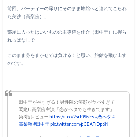
前回、パーティーの帰りにそのまま旅館へと連れてこられ
た美沙（高梨臨）。
部屋に入ったはいいものの主導権を佳介（田中圭）に握ら
れっぱなしで
このまま身をまかせては負ける！と思い、旅館を飛び出す
のです。
田中圭が神すぎる！男性陣の笑顔がヤバすぎて
悶絶!! 高梨臨主演「恋がヘタでも生きてます」
第3話レビュー
https://t.co/2srI0SisEs
#恋ヘタ
#
高梨臨
#田中圭
pic.twitter.com/pCBATiDp6N