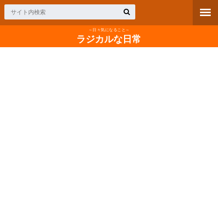
～日々気になること～
ラジカルな日常