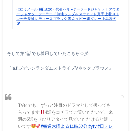
≪ゆうメール便配送20・代引不可≫テーラードジャケット アウタ
ー ジャケット テーラード 無地 シンプル スウェット 薄手 上着 スト
レッチ 長袖 レディース ブラック 黒 ネイビー 紺 グレー 上品 秋冬
そして第
1
話でも着用していたこちら☆彡
『
la.f…/
デシンランダムストライプ
V
ネックブラウス』
TVerでも、ずっと注目のドラマとして扱っても
らってます
4話をコチラでご覧いただいて、来
週の5話をぜひリアタイで見ていただけると嬉し
いです
#毎週木曜よる11時59分
#ytv
#日テレ