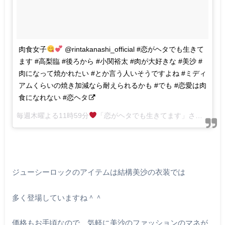
肉食女子
@rintakanashi_official #恋がヘタでも生きて
ます #高梨臨 #後ろから #小関裕太 #肉が大好きな #美沙 #
肉になって焼かれたい #とか言う人いそうですよね #ミディ
アムくらいの焼き加減なら耐えられるかも #でも #恋愛は肉
食になれない #恋ヘタ
毎週木曜よる11時59分
「恋がヘタでも生きてます」さん(@koiheta)がシェアした投稿 –
ジューシーロックのアイテムは結構美沙の衣装では
多く登場していますね＾＾
価格もお手頃なので、気軽に美沙のファッションのマネが