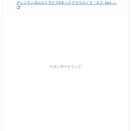
デシンランダムストライプVネックブラウス／ラ・エフ（la.f…）
スポンサードリンク