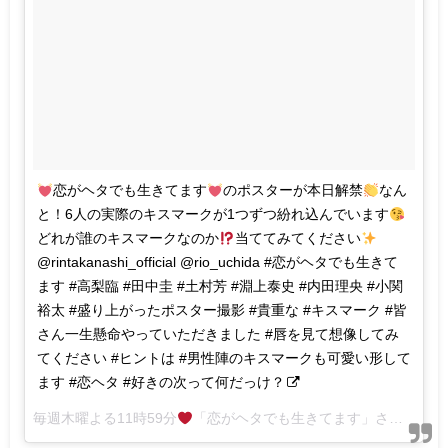
恋がヘタでも生きてます
のポスターが本日解禁
なん
と！6人の実際のキスマークが1つずつ紛れ込んでいます
どれが誰のキスマークなのか
当ててみてください
@rintakanashi_official @rio_uchida #恋がヘタでも生きて
ます #高梨臨 #田中圭 #土村芳 #淵上泰史 #内田理央 #小関
裕太 #盛り上がったポスター撮影 #貴重な #キスマーク #皆
さん一生懸命やっていただきました #唇を見て想像してみ
てください #ヒントは #男性陣のキスマークも可愛い形して
ます #恋ヘタ #好きの次って何だっけ？
毎週木曜よる11時59分
「恋がヘタでも生きてます」さん(@koiheta)がシェアした投稿 –