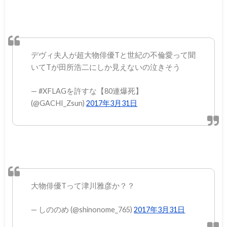
デヴィ夫人が超大物俳優Tと世紀の不倫愛って聞
いてTが田所浩二にしか見えないの泣きそう
— #XFLAGを許すな【80連爆死】
(@GACHI_Zsun)
2017年3月31日
大物俳優Tって津川雅彦か？？
— しののめ (@shinonome_765)
2017年3月31日