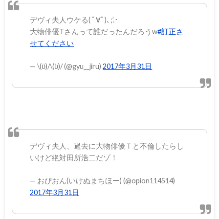
デヴィ夫人ウケる( ﾟ∀ﾟ)､;’.･
大物俳優Tさんって誰だったんだろうw
#訂正さ
せてください
— \(ϋ)/\(ϋ)/ (@gyu__jiru)
2017年3月31日
デヴィ夫人、過去に大物俳優Ｔと不倫したらし
いけど絶対田所浩二だゾ！
— おぴおん(いけぬまちほー) (@opion114514)
2017年3月31日