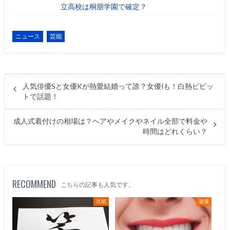
立高校は桐朋学園で確定？
ニュース
芸能
人気俳優Sと女優Kが熱愛結婚って誰？女優Iも！白熱ビビッ
トで話題！
成人式着付けの相場は？ヘアやメイクやネイル全部で料金や
時間はどれくらい？
RECOMMEND
こちらの記事も人気です。
芸能
健康