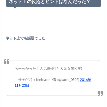
ネット上の反応とヒントはなんだった？
ネット上でも話題でした↓
あー分かった！人気俳優Tと人気女優K(笑)
— サチ(‘◇‘)＜feelcycle中毒 (@sachi_0503)
2016年
11月23日