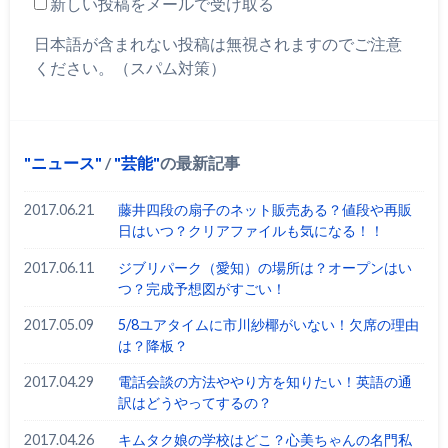
新しい投稿をメールで受け取る
日本語が含まれない投稿は無視されますのでご注意
ください。（スパム対策）
ニュース
/
芸能
の最新記事
2017.06.21
藤井四段の扇子のネット販売ある？値段や再販
日はいつ？クリアファイルも気になる！！
2017.06.11
ジブリパーク（愛知）の場所は？オープンはい
つ？完成予想図がすごい！
2017.05.09
5/8ユアタイムに市川紗椰がいない！欠席の理由
は？降板？
2017.04.29
電話会談の方法ややり方を知りたい！英語の通
訳はどうやってするの？
2017.04.26
キムタク娘の学校はどこ？心美ちゃんの名門私