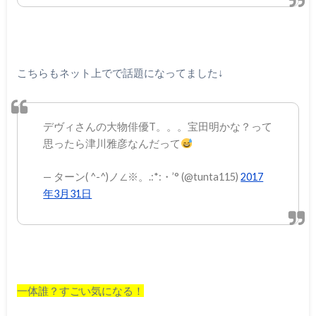
こちらもネット上でで話題になってました↓
デヴィさんの大物俳優T。。。宝田明かな？って
思ったら津川雅彦なんだって
— ターン( ^-^)ノ∠※。.:*:・’° (@tunta115)
2017
年3月31日
一体誰？すごい気になる！