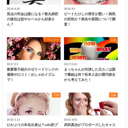
2016.4.30
2016.9.1
笑点の司会は誰になる？歌丸師匠
ビートたけしの滑舌が悪い！病気
の後任は掟やルールから好楽さ
の症状か？病名や原因について調
ん？
査！
バラエティ
芸能
2017.3.5
2017.2.26
新妻聖子紹介のゼリードリンクの
まっちゃんが共演した元カノは誰
価格や口コミ！おしゃれイズム
で番組は何？松本人志の歴代彼女
で！
から考えてみた！
芸能
芸能
2016.1.11
2016.10.8
ひかぷうの本名出身は？wiki的プ
武田真治がプロポーズしたキャス