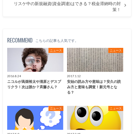
リスケ中の新規融資(資金調達)はできる？税金滞納時の対
策！
RECOMMEND
こちらの記事も人気です。
ニュース
ニュース
2016.8.24
2017.1.12
ニコルが高畑裕太や清原とデスプ
安始の読み方や意味は？安久の読
リクラ！次は誰か？斉藤さん？
み方と意味も調査！新元号とな
る？
ニュース
ニュース
2017.5.9
2017.3.18