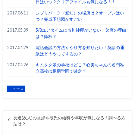
日はいつ？クリアファイルも気になる！！
2017.06.11
ジブリパーク（愛知）の場所は？オープンはい
つ？完成予想図がすごい！
2017.05.09
5/8ユアタイムに市川紗椰がいない！欠席の理由
は？降板？
2017.04.29
電話会談の方法ややり方を知りたい！英語の通
訳はどうやってするの？
2017.04.26
キムタク娘の学校はどこ？心美ちゃんの名門私
立高校は桐朋学園で確定？
ニュース
友達(友人)の旦那や彼氏の給料や年収が気になる！調べる方
法は？