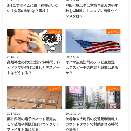
5/8ユアタイムに市川紗椰がいな
池田七帆は男は本当？読み方や年
い！欠席の理由は？降板？
齢をwiki風に！コスプレ画像やイ
ンスタは？
ニュース
ニュース
2016.8.23
2016.5.26
高畑裕太の代役は誰？24時間テレ
オバマ広島訪問のテレビ生放送
ビドラマや仰げば尊しとデスノー
は？スピーチの内容と謝罪はある
トはどうする？
か？
ニュース
ニュース
2017.6.21
2016.12.14
藤井四段の扇子のネット販売あ
渋谷年末大晦日の交通規制情報！
る？値段や再販日はいつ？クリア
カウントダウンで封鎖される時間
ファイルも気になる…
や場所！