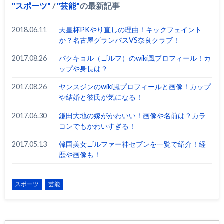
スポーツ
/
芸能
の最新記事
2018.06.11
天皇杯PKやり直しの理由！キックフェイント
か？名古屋グランパスVS奈良クラブ！
2017.08.26
パクキョル（ゴルフ）のwiki風プロフィール！カ
ップや身長は？
2017.08.26
ヤンスジンのwiki風プロフィールと画像！カップ
や結婚と彼氏が気になる！
2017.06.30
鎌田大地の嫁がかわいい！画像や名前は？カラ
コンでもかわいすぎる！
2017.05.13
韓国美女ゴルファー神セブンを一覧で紹介！経
歴や画像も！
スポーツ
芸能