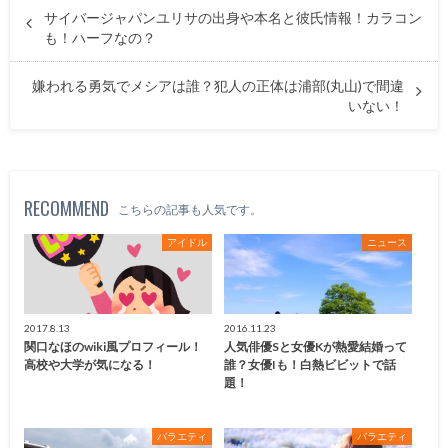
サイバージャパンユリサの出身や本名と彼氏情報！カラコン
も！ハーフなの？
嫌われる勇気でメシアは誰？犯人の正体は浦部(丸山)で間違
いない！
RECOMMEND
こちらの記事も人気です。
アイドル
ニュース
2017.8.13
2016.11.23
関口なほのwiki風プロフィール！
人気俳優Sと女優Kが熱愛結婚って
高校や大学が気になる！
誰？女優Iも！白熱ビビットで話
題！
バラエティ
バラエティ