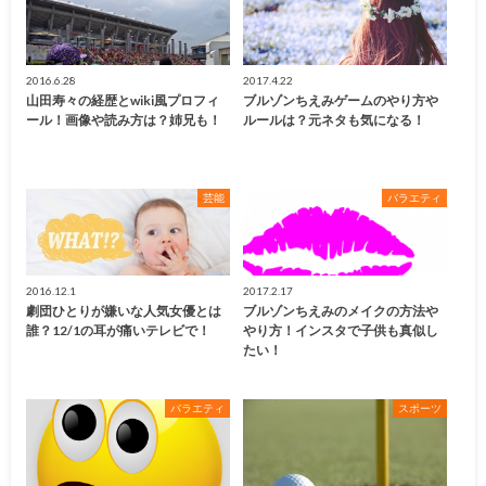
2016.6.28
2017.4.22
山田寿々の経歴とwiki風プロフィ
ブルゾンちえみゲームのやり方や
ール！画像や読み方は？姉兄も！
ルールは？元ネタも気になる！
芸能
バラエティ
2016.12.1
2017.2.17
劇団ひとりが嫌いな人気女優とは
ブルゾンちえみのメイクの方法や
誰？12/1の耳が痛いテレビで！
やり方！インスタで子供も真似し
たい！
バラエティ
スポーツ