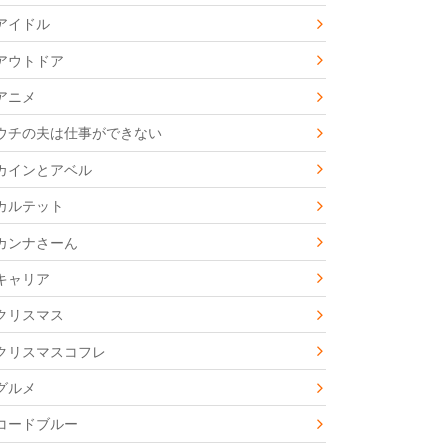
アイドル
アウトドア
アニメ
ウチの夫は仕事ができない
カインとアベル
カルテット
カンナさーん
キャリア
クリスマス
クリスマスコフレ
グルメ
コードブルー