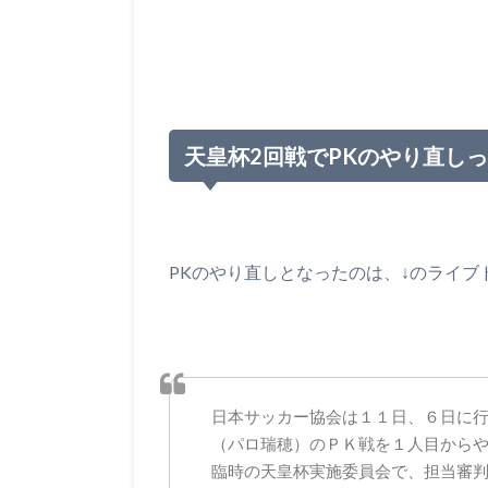
天皇杯2回戦でPKのやり直し
PKのやり直しとなったのは、↓のライブ
日本サッカー協会は１１日、６日に
（パロ瑞穂）のＰＫ戦を１人目から
臨時の天皇杯実施委員会で、担当審