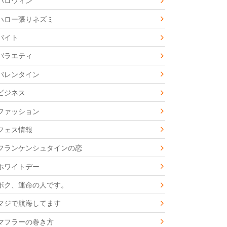
ハロウィン
ハロー張りネズミ
バイト
バラエティ
バレンタイン
ビジネス
ファッション
フェス情報
フランケンシュタインの恋
ホワイトデー
ボク、運命の人です。
マジで航海してます
マフラーの巻き方