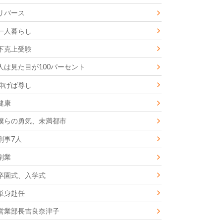
リバース
一人暮らし
下克上受験
人は見た目が100パーセント
仰げば尊し
健康
僕らの勇気、未満都市
刑事7人
副業
卒園式、入学式
単身赴任
営業部長吉良奈津子