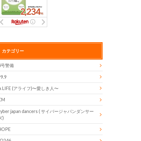
カテゴリー
4号警備
99.9
A LIFE (アライフ)〜愛しき人〜
CM
cyber japan dancers ( サイバージャパンダンサー
ズ)
HOPE
IQ246