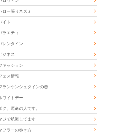
ハロウィン
ハロー張りネズミ
バイト
バラエティ
バレンタイン
ビジネス
ファッション
フェス情報
フランケンシュタインの恋
ホワイトデー
ボク、運命の人です。
マジで航海してます
マフラーの巻き方