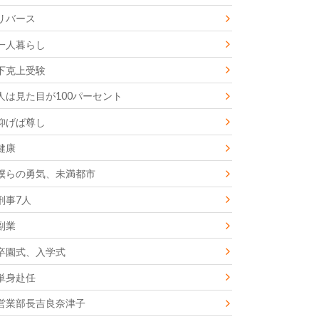
リバース
一人暮らし
下克上受験
人は見た目が100パーセント
仰げば尊し
健康
僕らの勇気、未満都市
刑事7人
副業
卒園式、入学式
単身赴任
営業部長吉良奈津子