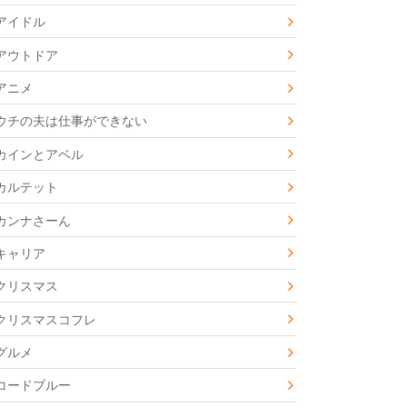
アイドル
アウトドア
アニメ
ウチの夫は仕事ができない
カインとアベル
カルテット
カンナさーん
キャリア
クリスマス
クリスマスコフレ
グルメ
コードブルー