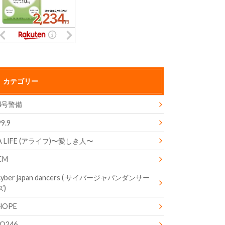
カテゴリー
4号警備
99.9
A LIFE (アライフ)〜愛しき人〜
CM
cyber japan dancers ( サイバージャパンダンサー
ズ)
HOPE
IQ246