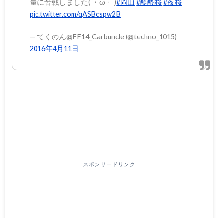
量に苦戦しました(´・ω・`)
#岡山
#醍醐桜
#夜桜
pic.twitter.com/qASBcspw2B
— てくのん@FF14_Carbuncle (@techno_1015)
2016年4月11日
スポンサードリンク