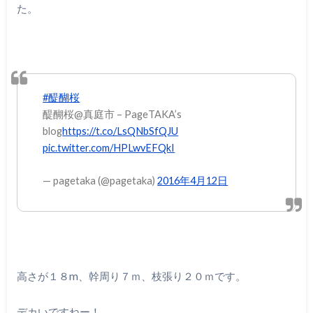
た。
#醍醐桜
醍醐桜@真庭市 – PageTAKA’s
blog
https://t.co/LsQNbSfQJU
pic.twitter.com/HPLwvEFQkI
— pagetaka (@pagetaka)
2016年4月12日
高さが１８m、幹周り７ｍ、枝張り２０ｍです。
デカいですねー！