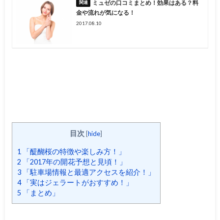
ミュゼの口コミまとめ！効果はある？料
金や流れが気になる！
2017.08.10
目次
[
hide
]
1
「醍醐桜の特徴や楽しみ方！」
2
「2017年の開花予想と見頃！」
3
「駐車場情報と最適アクセスを紹介！」
4
「実はジェラートがおすすめ！」
5
「まとめ」