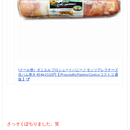
(クール便）ダニエル プロシュートパニーノ モッツアレラチーズ
生ハム巻き 454g 2113円【 Prosciutto Panino Costco コストコ 通
販 】
さっそくぽちりました。笑