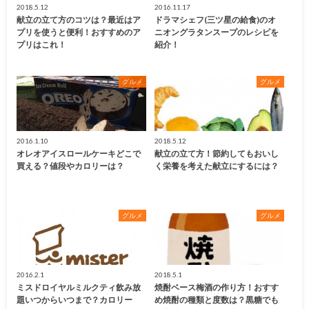
2018.5.12
2016.11.17
献立の立て方のコツは？最近はア
ドラマシェフ(三ツ星の給食)のオ
プリを使うと便利！おすすめのア
ニオングラタンスープのレシピを
プリはこれ！
紹介！
グルメ
グルメ
2016.1.10
2018.5.12
オレオアイスロールケーキどこで
献立の立て方！節約してもおいし
買える？値段やカロリーは？
く栄養を考えた献立にするには？
グルメ
グルメ
2016.2.1
2018.5.1
ミスドロイヤルミルクティ飲み放
焼酎ベース梅酒の作り方！おすす
題いつからいつまで？カロリー
め焼酎の種類と度数は？黒糖でも