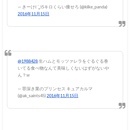
— きーけ꒰ ¨̮͚ ꒱5キロくらい痩せろ (@kiike_panda)
2016年11月15日
@1988428
生ハムとモッツァレラをぐるぐる巻
いてる食べ物なんて美味しくないはずがないや
ん？w
— 罪深き業のプリンセス キュアカルマ
(@ak_saints45)
2016年11月15日