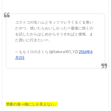
コストコの生ハムとモッツァレラぐるぐる巻い
たやつ、焼いたらおいしかったー最後に焼くの
を試したからはじめからそうすればと後悔。ま
た買いに行きたいー。
— ももイロのさくら (@SakuraIRO_YZ)
2016年6
月2日
禁断の食べ物にしか見えない。