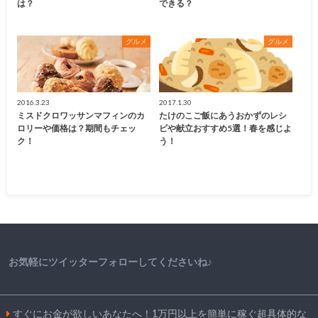
は？
できる？
グルメ
グルメ
2016.3.23
2017.1.30
ミスドクロワッサンマフィンのカ
たけのこご飯にあうおかずのレシ
ロリーや価格は？期間もチェッ
ピや献立おすすめ5選！春を感じよ
ク！
う！
お気軽にツイッターフォローしてくださいね♪
すぐにお金が欲しいあなたへ！1万円以上を簡単に稼ぐ超具体的な