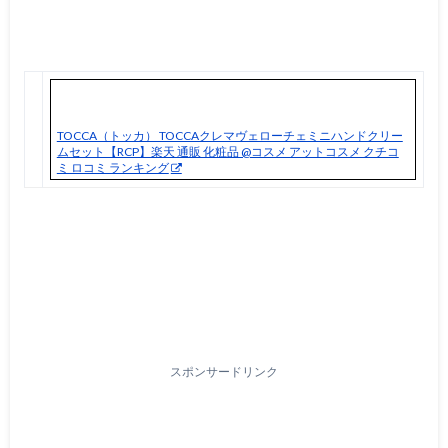
TOCCA（トッカ） TOCCAクレマヴェローチェミニハンドクリー
ムセット【RCP】楽天 通販 化粧品 @コスメ アットコスメ クチコ
ミ ロコミ ランキング
スポンサードリンク