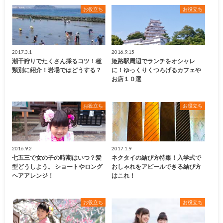
お役立ち
お役立ち
2017.3.1
2016.9.15
潮干狩りでたくさん採るコツ！種
姫路駅周辺でランチをオシャレ
類別に紹介！岩場ではどうする？
に！ゆっくりくつろげるカフェや
お店１０選
お役立ち
お役立ち
2016.9.2
2017.1.9
七五三で女の子の時期はいつ？髪
ネクタイの結び方特集！入学式で
型どうしよう。 ショートやロング
おしゃれをアピールできる結び方
ヘアアレンジ！
はこれ！
お役立ち
お役立ち