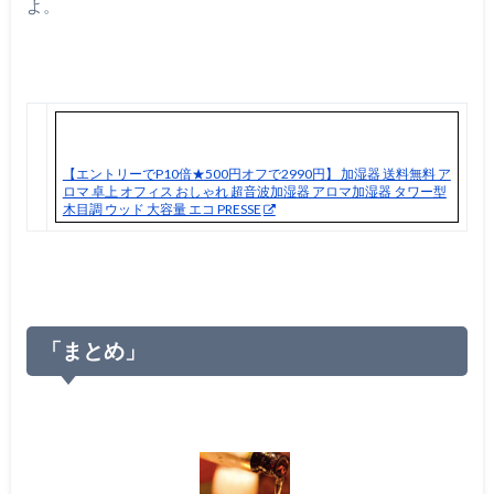
よ。
【エントリーでP10倍★500円オフで2990円】 加湿器 送料無料 ア
ロマ 卓上 オフィス おしゃれ 超音波加湿器 アロマ加湿器 タワー型
木目調 ウッド 大容量 エコ PRESSE
「まとめ」