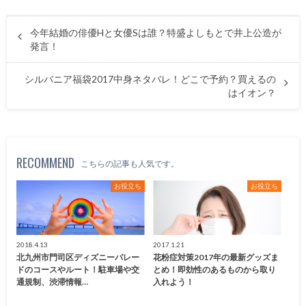
今年結婚の俳優Hと女優Sは誰？特盛よしもとで井上公造が
発言！
シルバニア福袋2017中身ネタバレ！どこで予約？買えるの
はイオン？
RECOMMEND
こちらの記事も人気です。
お役立ち
お役立ち
2018.4.13
2017.1.21
北九州市門司区ディズニーパレー
花粉症対策2017年の最新グッズま
ドのコースやルート！駐車場や交
とめ！即効性のあるものから取り
通規制、渋滞情報…
入れよう！