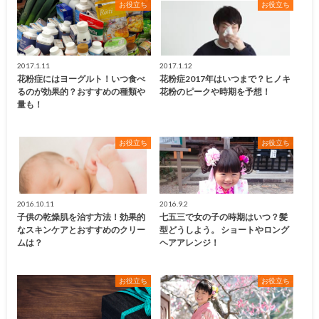
お役立ち
お役立ち
2017.1.11
2017.1.12
花粉症にはヨーグルト！いつ食べ
花粉症2017年はいつまで？ヒノキ
るのが効果的？おすすめの種類や
花粉のピークや時期を予想！
量も！
お役立ち
お役立ち
2016.10.11
2016.9.2
子供の乾燥肌を治す方法！効果的
七五三で女の子の時期はいつ？髪
なスキンケアとおすすめのクリー
型どうしよう。 ショートやロング
ムは？
ヘアアレンジ！
お役立ち
お役立ち