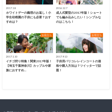
2017.1.8
2016.12.7
ホワイトデーの義理のお返し！小
成人式髪型の2017年版！ショート
学生幼稚園の子供にも必要？おす
でも編み込みしたい！シンプルな
すめは？
のはこちら！
お役立ち
お役立ち
2017.1.10
2017.9.13
イチゴ狩り特集！関東2017年版！
子供用パリコレレインコートの価
【埼玉千葉神奈川】カップルや家
格や購入方法は？ツイッターで話
族におすすめ…
題！