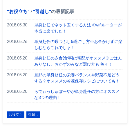
お役立ち
/
引越し
の最新記事
2018.05.30
単身赴任でネット安くする方法※wifiルーターが
本当に楽でした！
2018.05.26
単身赴任の暇つぶし&過ごし方※お金かけずに楽
しむならこれでしょ！
2018.05.20
単身赴任の夕食(食事)は宅配がオススメ※ごはん
ありなし、おかずのみなど選び方も 色々！
2018.05.20
旦那の単身赴任の栄養バランスや野菜不足どう
する？オススメの冷凍保存レシピについても！
2018.05.20
らでぃっしゅぼーやが単身赴任の方にオススメ
な3つの理由！
お役立ち
引越し