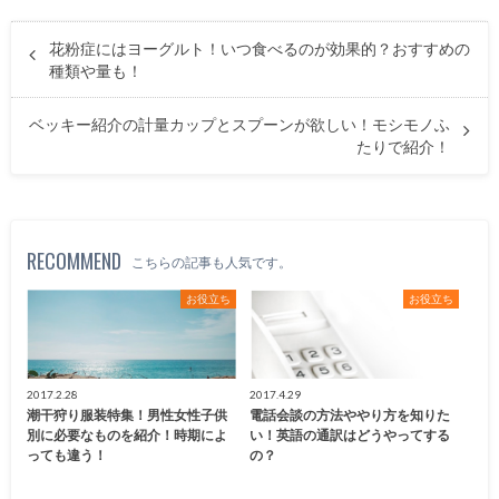
花粉症にはヨーグルト！いつ食べるのが効果的？おすすめの
種類や量も！
ベッキー紹介の計量カップとスプーンが欲しい！モシモノふ
たりで紹介！
RECOMMEND
こちらの記事も人気です。
お役立ち
お役立ち
2017.2.28
2017.4.29
潮干狩り服装特集！男性女性子供
電話会談の方法ややり方を知りた
別に必要なものを紹介！時期によ
い！英語の通訳はどうやってする
っても違う！
の？