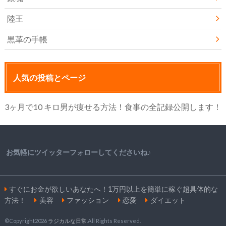
陸王
黒革の手帳
人気の投稿とページ
3ヶ月で10 キロ男が痩せる方法！食事の全記録公開します！
お気軽にツイッターフォローしてくださいね♪
すぐにお金が欲しいあなたへ！1万円以上を簡単に稼ぐ超具体的な
方法！
美容
ファッション
恋愛
ダイエット
©Copyright2026
ラジカルな日常
.All Rights Reserved.