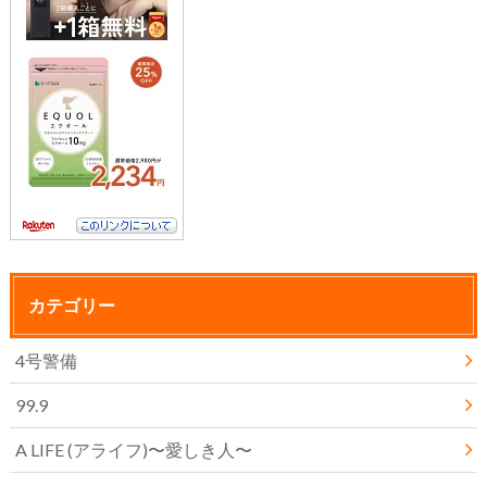
カテゴリー
4号警備
99.9
A LIFE (アライフ)〜愛しき人〜