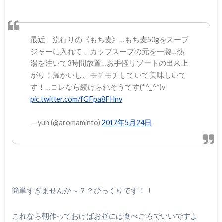
最近、流行りの《もち麦》…もち麦50gをスープ
ジャーに入れて、カップスープの元を一袋…熱
湯を注いで3時間放置…お手軽リゾートの出来上
がり！温かいし、モチモチしていて美味しいで
す！…コレなら続けられそうです(*^_^*)v
pic.twitter.com/fGFpa8FHnv
— yun (@aromaminto)
2017年5月24日
簡単すぎませんか～？？びっくりです！！
これなら朝作っておけばお昼には食べごろでいいですよ