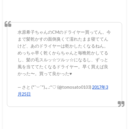
水原希子ちゃんのCMのドライヤー買ってん。今
まで髪乾かすの面倒臭くて濡れたまま寝ててん
けど、あのドライヤーは乾かしたくなるねん。
めっちゃ早く乾くからちゃんと毎晩乾かしてる
し、髪の毛スルッ☆ツルッ☆になるし、ずっと
風を当ててたくなるドライヤー。早く買えば良
かった〜。買って良かった♥
— さと (*˘︶˘*).｡.:*♡ (@tomosato0103)
2017年3
月25日