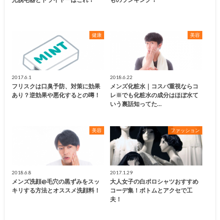
健康
美容
2017.6.1
2018.6.22
フリスクは口臭予防、対策に効果
メンズ化粧水｜コスパ重視ならコ
あり？逆効果や悪化するとの噂！
レ※でも化粧水の成分はほぼ水て
いう裏話知ってた…
美容
ファッション
2018.6.8
2017.1.29
メンズ洗顔@毛穴の黒ずみをスッ
大人女子の白ポロシャツおすすめ
キリする方法とオススメ洗顔料！
コーデ集！ボトムとアクセで工
夫！