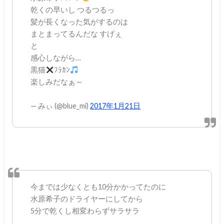
乾くの早いし つるつるっ
髪が長くなった気がするのは
まとまってるんだな すげぇ
と
感心しながら…
黒猫
ﾌﾗｶﾝ
楽しみだなぁ～
— みぃ (@blue_mi)
2017年1月21日
今までは少なくとも10分かかってたのに
水原希子のドライヤーにしてから
5分で乾くし相変わらずサラサラ