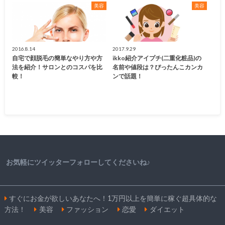
美容
美容
2016.8.14
2017.9.29
自宅で顔脱毛の簡単なやり方や方
ikko紹介アイプチ(二重化粧品)の
法を紹介！サロンとのコスパを比
名前や値段は？ぴったんこカンカ
較！
ンで話題！
お気軽にツイッターフォローしてくださいね♪
すぐにお金が欲しいあなたへ！1万円以上を簡単に稼ぐ超具体的な
方法！
美容
ファッション
恋愛
ダイエット