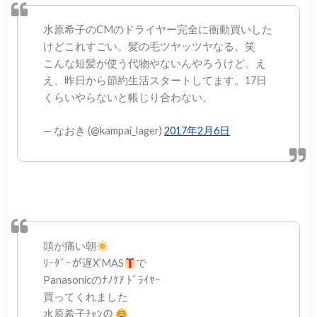
水原希子のCMのドライヤー完全に衝動買いした
けどこれすごい。髪の毛ツヤッツヤなる。笑
こんな短髪が使う代物やないんやろうけど。え
え、昨日から節約生活スタートしてます。17日
くらいやらないと帳じり合わない。
— なおき (@kampai_lager)
2017年2月6日
頭が痛い朝
ﾘｰﾀﾞｰが遅X’MAS
で
Panasonicのﾅﾉｹｱ ﾄﾞﾗｲﾔｰ
買ってくれました
水原希子ﾁｬﾝの