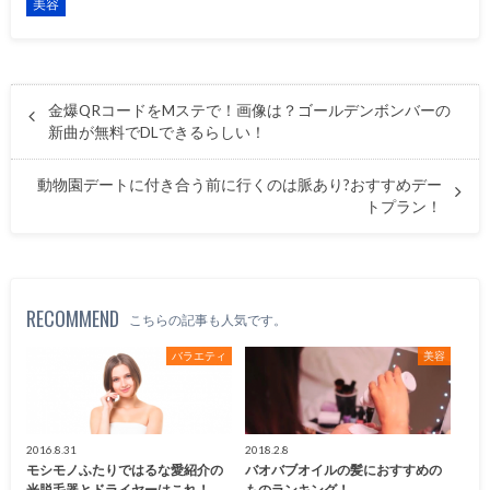
美容
金爆QRコードをMステで！画像は？ゴールデンボンバーの
新曲が無料でDLできるらしい！
動物園デートに付き合う前に行くのは脈あり?おすすめデー
トプラン！
RECOMMEND
こちらの記事も人気です。
バラエティ
美容
2016.8.31
2018.2.8
モシモノふたりではるな愛紹介の
バオバブオイルの髪におすすめの
光脱毛器とドライヤーはこれ！
ものランキング！