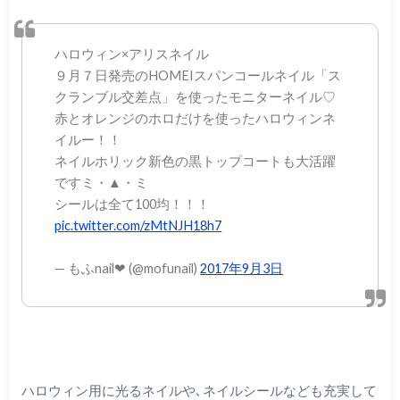
ハロウィン×アリスネイル
９月７日発売のHOMEIスパンコールネイル「ス
クランブル交差点」を使ったモニターネイル♡
赤とオレンジのホロだけを使ったハロウィンネ
イルー！！
ネイルホリック新色の黒トップコートも大活躍
ですミ・▲・ミ
シールは全て100均！！！
pic.twitter.com/zMtNJH18h7
— もふnail❤︎ (@mofunail)
2017年9月3日
ハロウィン用に光るネイルや､ネイルシールなども充実して