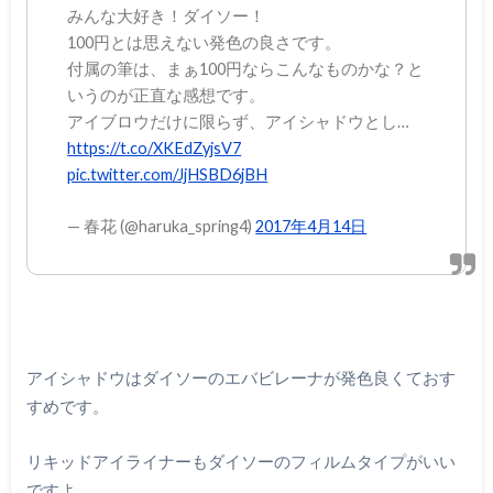
みんな大好き！ダイソー！
100円とは思えない発色の良さです。
付属の筆は、まぁ100円ならこんなものかな？と
いうのが正直な感想です。
アイブロウだけに限らず、アイシャドウとし…
https://t.co/XKEdZyjsV7
pic.twitter.com/JjHSBD6jBH
— 春花 (@haruka_spring4)
2017年4月14日
アイシャドウはダイソーのエバビレーナが発色良くておす
すめです。
リキッドアイライナーもダイソーのフィルムタイプがいい
ですよ。