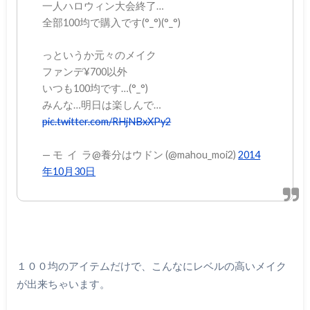
一人ハロウィン大会終了…
全部100均で購入です(°_°)(°_°)
っというか元々のメイク
ファンデ¥700以外
いつも100均です…(°_°)
みんな…明日は楽しんで…
pic.twitter.com/RHjNBxXPy2
— モ イ ラ@養分はウドン (@mahou_moi2)
2014
年10月30日
１００均のアイテムだけで、こんなにレベルの高いメイク
が出来ちゃいます。