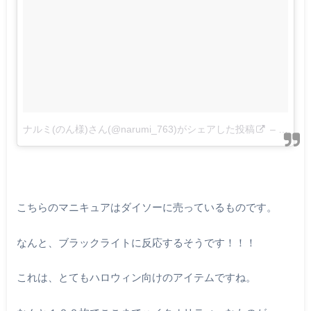
ナルミ(のん様)さん(@narumi_763)がシェアした投稿
–
2015 
こちらのマニキュアはダイソーに売っているものです。
なんと、ブラックライトに反応するそうです！！！
これは、とてもハロウィン向けのアイテムですね。