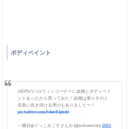
ボディペイント
100均のハロウィンコーナーに血糊とボディペイ
ントあったから買ってみた！血糊は垂らすのと
衣装に吹き掛ける用のもありましたー！
pic.twitter.com/h4xnRJpbdn
— 横目@ぐっこみこすさんか (@yokometan)
2015