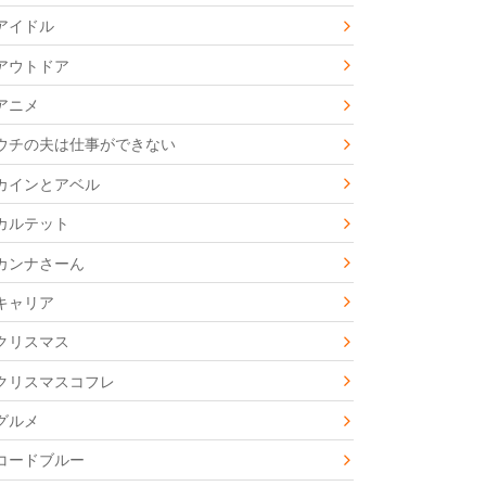
アイドル
アウトドア
アニメ
ウチの夫は仕事ができない
カインとアベル
カルテット
カンナさーん
キャリア
クリスマス
クリスマスコフレ
グルメ
コードブルー