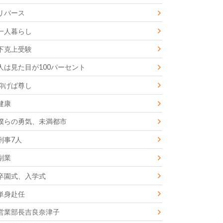
リバース
一人暮らし
下克上受験
人は見た目が100パーセント
仰げば尊し
健康
僕らの勇気、未満都市
刑事7人
副業
卒園式、入学式
単身赴任
営業部長吉良奈津子