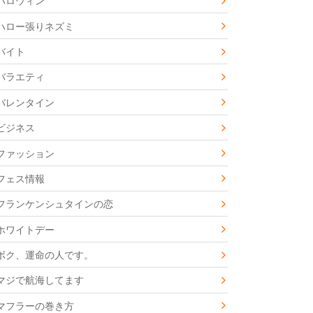
ハロウィン
ハロー張りネズミ
バイト
バラエティ
バレンタイン
ビジネス
ファッション
フェス情報
フランケンシュタインの恋
ホワイトデー
ボク、運命の人です。
マジで航海してます
マフラーの巻き方