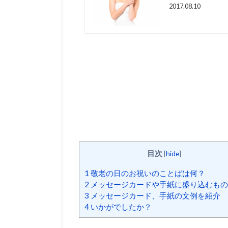
2017.08.10
目次
[
hide
]
1
敬老の日のお祝いのことばは何？
2
メッセージカードや手紙に盛り込むもの
3
メッセージカード、手紙の文例を紹介
4
いかがでしたか？