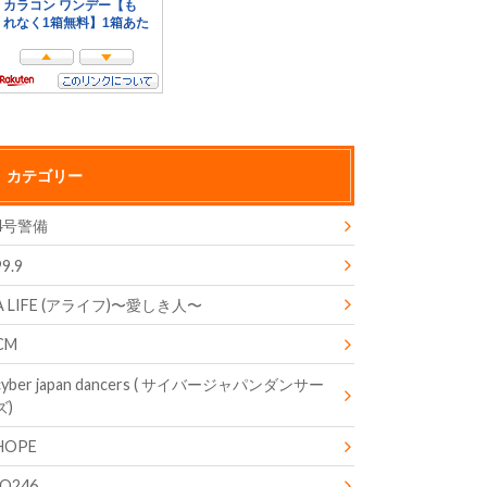
カテゴリー
4号警備
99.9
A LIFE (アライフ)〜愛しき人〜
CM
cyber japan dancers ( サイバージャパンダンサー
ズ)
HOPE
IQ246