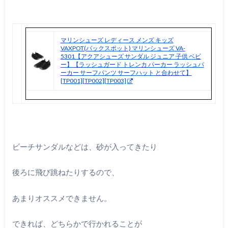
マリンシューズ レディース メンズ キッズ
VAXPOT(バックスポット) マリンシューズ VA-
5301【アクアシューズ サンダル ジュニア 子供 ベビ
ー】【ラッシュガード トレンカ パーカー ラッシュパ
ーカー サーフパンツ サーフハット と合わせて】
[TP001][TP002][TP003]
ビーチサンダルなどは、砂が入ってきたり
後ろに飛び跳ねたりするので、
あまりオススメできません。
できれば、どちらかで行かれることが