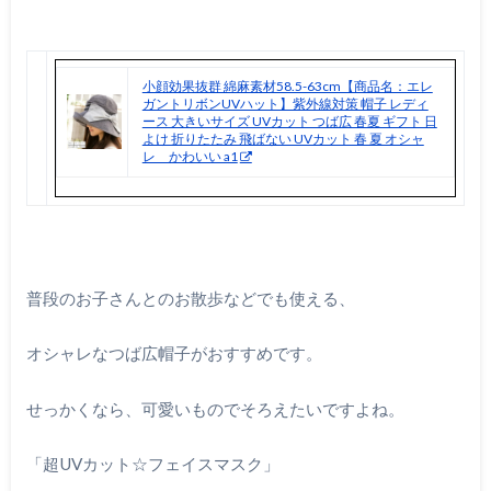
小顔効果抜群 綿麻素材58.5-63cm【商品名：エレ
ガントリボンUVハット】紫外線対策 帽子 レディ
ース 大きいサイズ UVカット つば広 春夏 ギフト 日
よけ 折りたたみ 飛ばない UVカット 春 夏 オシャ
レ かわいい a1
普段のお子さんとのお散歩などでも使える、
オシャレなつば広帽子がおすすめです。
せっかくなら、可愛いものでそろえたいですよね。
「超UVカット☆フェイスマスク」