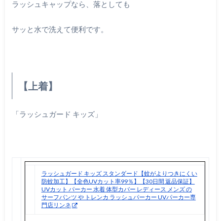
ラッシュキャップなら、落としても
サッと水で洗えて便利です。
【上着】
「ラッシュガード キッズ」
ラッシュガード キッズ スタンダード【蚊がよりつきにくい
防蚊加工】【全色UVカット率99％】【30日間 返品保証】
UVカット パーカー 水着 体型カバー レディース メンズ の
サーフパンツ や トレンカ ラッシュパーカー UVパーカー専
門店リンネ