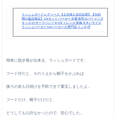
ラッシュガード レディース 【土日祝も当日出荷】【30日
間の返品保証】 UVカット パーカー 水着 体型カバー メンズ
キッズ の サーフパンツ や UV トレンカ 長袖 大きいサイズ
ラッシュパーカー UVパーカー の専門店 リンネ
簡単に脱ぎ着が出来る、ラッシュガードです。
フード付だと、そのうえから帽子をかぶれば
後ろの首も日焼けを予防できて重宝しましたよ。
フードだけ、帽子だけだと、
どうしても心許なかったので、安心でした。