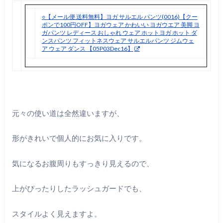
○【メール便 送料無料】ヨガ サルエル パンツ(0016)【クー
ポンで100円OFF】ヨガウェア かわいい ヨガウエア 美脚 ヨ
ガパンツ レディース おしゃれ ウェア ホットヨガ ホット ダ
ンスパンツ フィットネスウェア サルエルパンツ ジムウェ
ア ウェア ダンス 【05P03Dec16】
元々の使い道は全然違いますが、
形がきれいで個人的にお気に入りです。
気になるお腹周りもすっきり見えるので、
上がぴったりしたラッシュガードでも、
スタイルよく見えますよ。