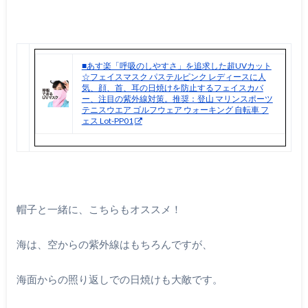
■あす楽「呼吸のしやすさ」を追求した超UVカット
☆フェイスマスク パステルピンク レディースに人
気、顔、首、耳の日焼けを防止するフェイスカバ
ー、注目の紫外線対策。推奨：登山 マリンスポーツ
テニスウエア ゴルフウェア ウォーキング 自転車 フ
ェス Lot-PP01
帽子と一緒に、こちらもオススメ！
海は、空からの紫外線はもちろんですが、
海面からの照り返しでの日焼けも大敵です。