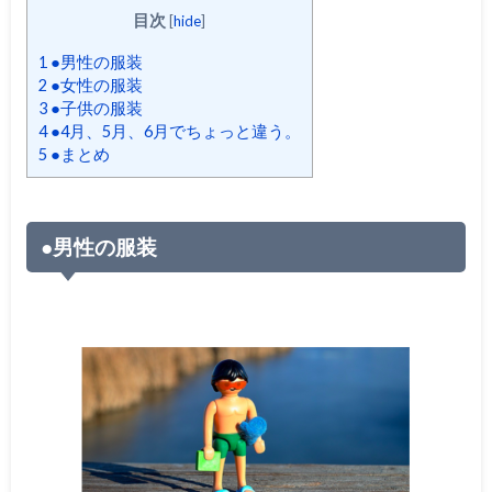
目次
[
hide
]
1
●男性の服装
2
●女性の服装
3
●子供の服装
4
●4月、5月、6月でちょっと違う。
5
●まとめ
●男性の服装