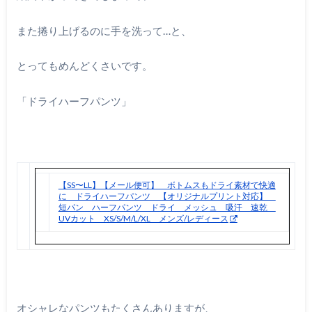
また捲り上げるのに手を洗って…と、
とってもめんどくさいです。
「ドライハーフパンツ」
【SS〜LL】【メール便可】 ボトムスもドライ素材で快適
に ドライハーフパンツ 【オリジナルプリント対応】
短パン ハーフパンツ ドライ メッシュ 吸汗 速乾
UVカット XS/S/M/L/XL メンズ/レディース
オシャレなパンツもたくさんありますが、