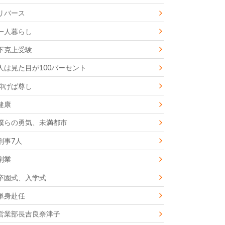
リバース
一人暮らし
下克上受験
人は見た目が100パーセント
仰げば尊し
健康
僕らの勇気、未満都市
刑事7人
副業
卒園式、入学式
単身赴任
営業部長吉良奈津子