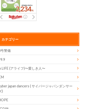
カテゴリー
4号警備
99.9
A LIFE (アライフ)〜愛しき人〜
CM
cyber japan dancers ( サイバージャパンダンサー
ズ)
HOPE
IQ246