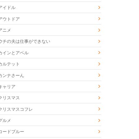
アイドル
アウトドア
アニメ
ウチの夫は仕事ができない
カインとアベル
カルテット
カンナさーん
キャリア
クリスマス
クリスマスコフレ
グルメ
コードブルー