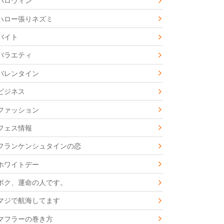
ハロウィン
ハロー張りネズミ
バイト
バラエティ
バレンタイン
ビジネス
ファッション
フェス情報
フランケンシュタインの恋
ホワイトデー
ボク、運命の人です。
マジで航海してます
マフラーの巻き方