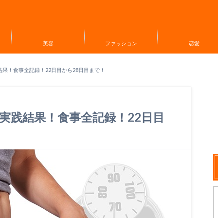
美容
ファッション
恋愛
結果！食事全記録！22日目から28日目まで！
の実践結果！食事全記録！22日目