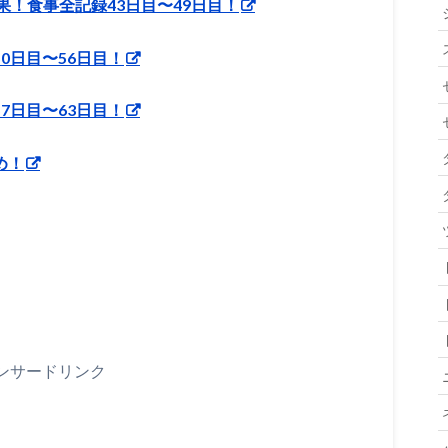
！食事全記録43日目〜49日目！
0日目〜56日目！
7日目〜63日目！
め！
ンサードリンク