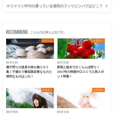
ケツメイシRYOの通っている蒲田のフィリピンパブはどこ？
RECOMMEND
こちらの記事も人気です。
お役立ち
お役立ち
2017.1.13
2017.2.18
潮干狩りの道具や持ち物リスト
群馬と栃木でさくらんぼ狩り！
集！子連れで最低限必要なものと
2017年の時期や口コミで人気スポ
便利なものはこれ！
ット特集！
お役立ち
お役立ち
2017.9.13
2017.1.12