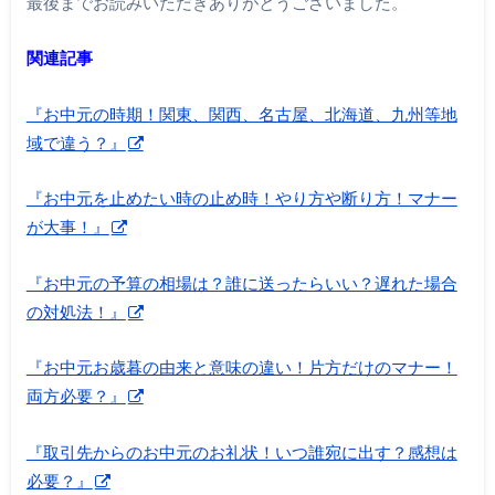
最後までお読みいただきありがとうございました。
関連記事
『お中元の時期！関東、関西、名古屋、北海道、九州等地
域で違う？』
『お中元を止めたい時の止め時！やり方や断り方！マナー
が大事！』
『お中元の予算の相場は？誰に送ったらいい？遅れた場合
の対処法！』
『お中元お歳暮の由来と意味の違い！片方だけのマナー！
両方必要？』
『取引先からのお中元のお礼状！いつ誰宛に出す？感想は
必要？』