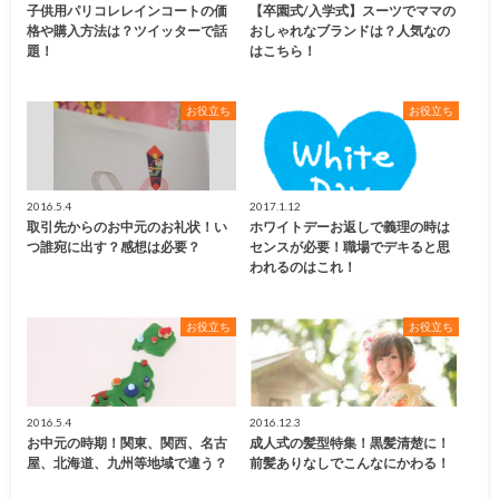
子供用パリコレレインコートの価
【卒園式/入学式】スーツでママの
格や購入方法は？ツイッターで話
おしゃれなブランドは？人気なの
題！
はこちら！
お役立ち
お役立ち
2016.5.4
2017.1.12
取引先からのお中元のお礼状！い
ホワイトデーお返しで義理の時は
つ誰宛に出す？感想は必要？
センスが必要！職場でデキると思
われるのはこれ！
お役立ち
お役立ち
2016.5.4
2016.12.3
お中元の時期！関東、関西、名古
成人式の髪型特集！黒髪清楚に！
屋、北海道、九州等地域で違う？
前髪ありなしでこんなにかわる！