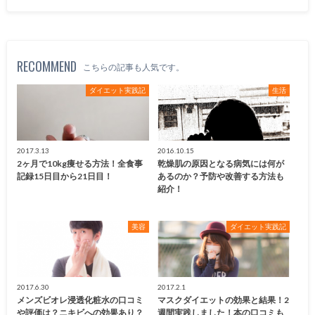
RECOMMEND
こちらの記事も人気です。
ダイエット実践記
生活
2017.3.13
2016.10.15
2ヶ月で10kg痩せる方法！全食事
乾燥肌の原因となる病気には何が
記録15日目から21日目！
あるのか？予防や改善する方法も
紹介！
美容
ダイエット実践記
2017.6.30
2017.2.1
メンズビオレ浸透化粧水の口コミ
マスクダイエットの効果と結果！2
や評価は？ニキビへの効果あり？
週間実践しました！本の口コミも