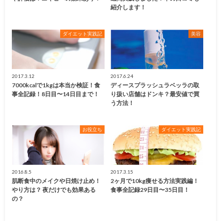
紹介します！
ダイエット実践記
美容
2017.3.12
2017.6.24
7000kcalで1kgは本当か検証！食
ディースプラッシュラベッラの取
事全記録！8日目〜14日目まで！
り扱い店舗はドンキ？最安値で買
う方法！
お役立ち
ダイエット実践記
2016.8.5
2017.3.15
肌断食中のメイクや日焼け止め！
2ヶ月で10kg痩せる方法実践編！
やり方は？ 夜だけでも効果ある
食事全記録29日目〜35日目！
の？